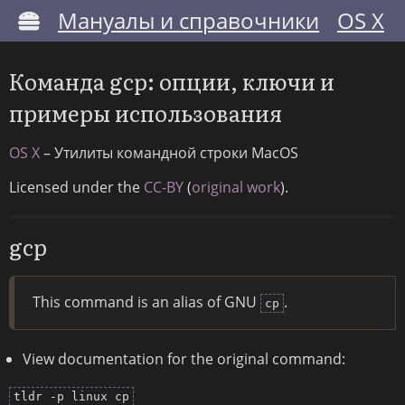
Мануалы и справочники
OS X
Команда gcp: опции, ключи и
примеры использования
OS X
– Утилиты командной строки MacOS
Licensed under the
CC-BY
(
original work
).
gcp
This command is an alias of GNU
.
cp
View documentation for the original command:
tldr -p linux cp