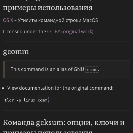
примеры использования
OS X
– Утилиты командной строки MacOS
Licensed under the
CC-BY
(
original work
).
gcomm
This command is an alias of GNU
.
comm
View documentation for the original command:
tldr -p linux comm
Команда gcksum: опции, ключи и
примеры использования