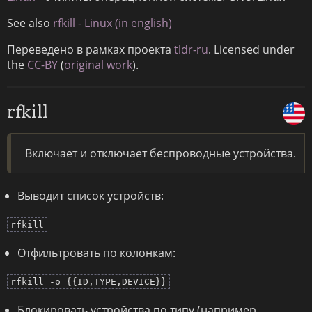
See also
rfkill - Linux (in english)
Переведено в рамках проекта
tldr-ru
. Licensed under
the
CC-BY
(
original work
).
rfkill
Включает и отключает беспроводные устройства.
Выводит список устройств:
rfkill
Отфильтровать по колонкам:
rfkill -o {{ID,TYPE,DEVICE}}
Блокировать устройства по типу (например,