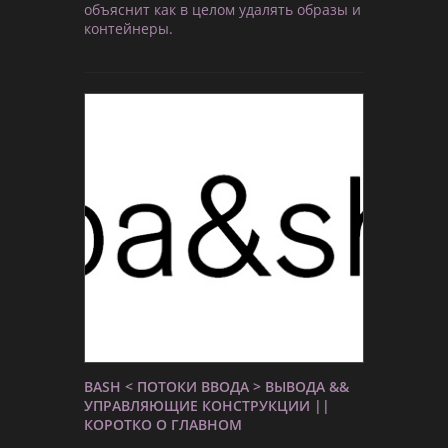
объяснит как в целом удалять образы и
контейнеры.
BASH < ПОТОКИ ВВОДА > ВЫВОДА &&
УПРАВЛЯЮЩИЕ КОНСТРУКЦИИ ||
КОРОТКО О ГЛАВНОМ