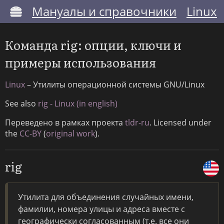
Мануалы и справочники
Linux
Команда rig: опции, ключи и
примеры использования
Linux
– Утилиты операционной системы GNU/Linux
See also
rig - Linux (in english)
Переведено в рамках проекта
tldr-ru
. Licensed under
the
CC-BY
(
original work
).
rig
Утилита для объединения случайных имени,
фамилии, номера улицы и адреса вместе с
географически согласованным (т.е. все они