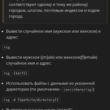
соответствуют одному и тому же району)
городом, штатом, почтовым индексом и кодом
города.
Вывести случайное имя (мужское или женское) и
адрес:
rig
Вывести мужское ([m]ale) или женское([f]emale)
случайное имя и адрес:
rig -{{m|f}}
Использовать файлы с данными из указанной
директории (по умолчанию -
):
/usr/share/rig
rig -d {{path/to/directory}}
Вывести указанное число "людей":