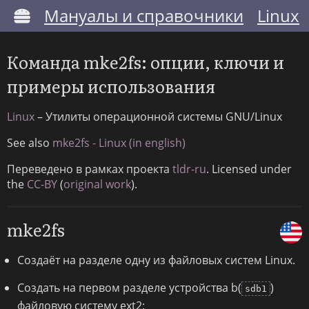
Мануалы и справочники
Linux
Команда mke2fs: опции, ключи и
примеры использования
Linux
– Утилиты операционной системы GNU/Linux
See also
mke2fs - Linux (in english)
Переведено в рамках проекта
tldr-ru
. Licensed under
the
CC-BY
(
original work
).
mke2fs
Создаёт на разделе одну из файловых систем Linux.
Создать на первом разделе устройства b(
)
sdb1
файловую систему ext2: