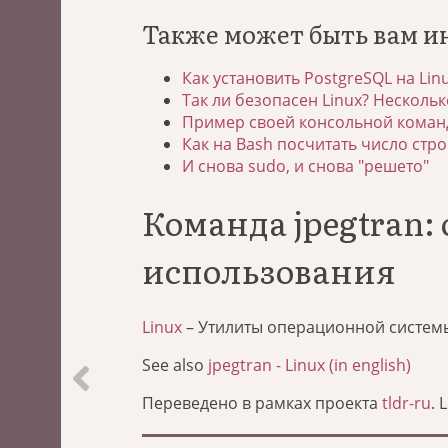
Также может быть вам и
Как установить PostgreSQL на Lin
Так ли безопасен Linux? Нескольк
Пример своей консольной команд
Как на Bash посчитать число стро
И снова sudo, и снова "решето"
Команда jpegtran
использования
Linux
– Утилиты операционной систем
See also
jpegtran - Linux (in english)
Переведено в рамках проекта
tldr-ru
. 