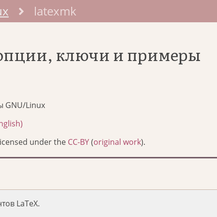
ux
latexmk
 опции, ключи и примеры
ы GNU/Linux
glish)
Licensed under the
CC-BY
(
original work
).
тов LaTeX.