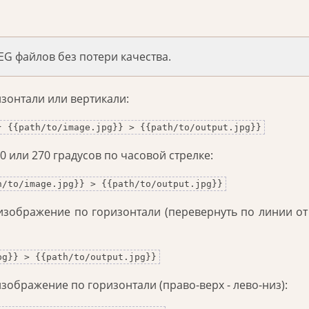
G файлов без потери качества.
зонтали или вертикали:
} {{path/to/image.jpg}} > {{path/to/output.jpg}}
0 или 270 градусов по часовой стрелке:
h/to/image.jpg}} > {{path/to/output.jpg}}
изображение по горизонтали (перевернуть по линии от
pg}} > {{path/to/output.jpg}}
зображение по горизонтали (право-верх - лево-низ):