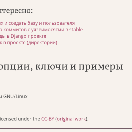
нтересно:
ux и создать базу и пользователя
о коммитов с уязвимосятми в stable
ы в Django проекте
к в проекте (директории)
: опции, ключи и примеры
ы GNU/Linux
Licensed under the
CC-BY
(
original work
).