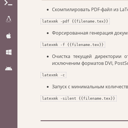
Скомпилировать PDF-файл из LaT
latexmk -pdf {{filename.tex}}
Форсированная генерация докуме
latexmk -f {{filename.tex}}
Очистка текущей директории о
исключеним форматов DVI, PostScr
latexmk -c
Запуск с минимальным количест
latexmk -silent {{filename.tex}}