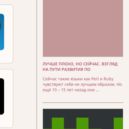
ЛУЧШЕ ПЛОХО, НО СЕЙЧАС. ВЗГЛЯД
НА ПУТИ РАЗВИТИЯ ПО
Сейчас такие языки как Perl и Ruby
чувствуют себя не лучшим образом. Но
ещё 10 – 15 лет назад они …