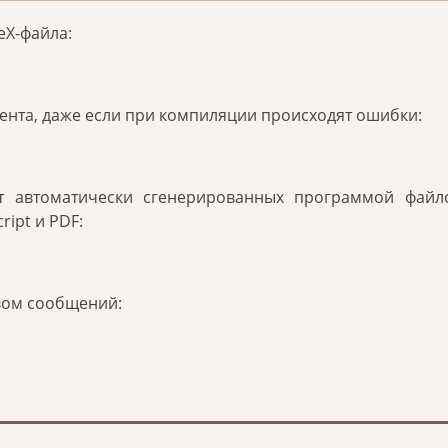
eX-файла:
нта, даже если при компиляции происходят ошибки:
т автоматически сгенерированных программой файло
ipt и PDF:
вом сообщений: