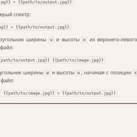
jpg}} > {{path/to/output.jpg}}
ерый спектр:
pg}} > {{path/to/output.jpg}}
моугольник ширины
и высоты
из верхнего-левого
W
H
 файл:
{path/to/output.jpg}} {{path/to/image.jpg}}
оугольник ширины
и высоты
, начиная с позиции
W
H
X
 файл:
} {{path/to/image.jpg}} > {{path/to/output.jpg}}