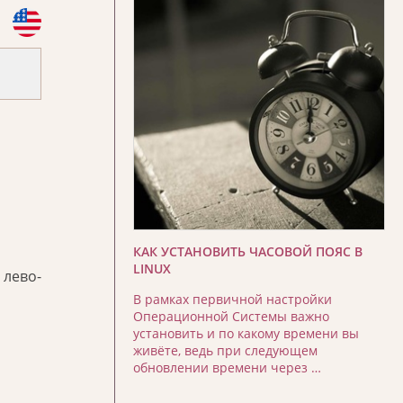
КАК УСТАНОВИТЬ ЧАСОВОЙ ПОЯС В
LINUX
 лево-
В рамках первичной настройки
Операционной Системы важно
установить и по какому времени вы
живёте, ведь при следующем
обновлении времени через …