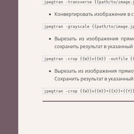
jpegtran -transverse {{path/to/image.
Конвертировать изображение в с
jpegtran -grayscale {{path/to/image.j
Вырезать из изображения пря
сохранить результат в указанный
jpegtran -crop {{W}}x{{H}} -outfile {
Вырезать из изображения прям
Сохранить результат в указанный
jpegtran -crop {{W}}x{{H}}+{{X}}+{{Y}