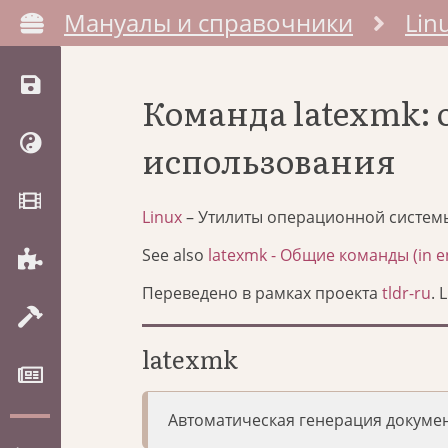
Мануалы и справочники
Lin
Команда latexmk:
использования
Linux
– Утилиты операционной систем
See also
latexmk - Общие команды (in en
Переведено в рамках проекта
tldr-ru
. 
latexmk
Автоматическая генерация докумен