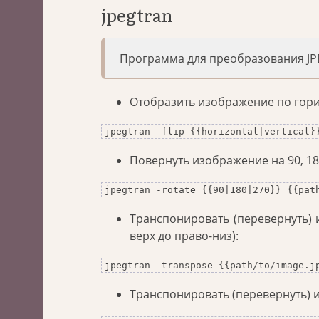
jpegtran
Программа для преобразования JPE
Отобразить изображение по гори
jpegtran -flip {{horizontal|vertical}
Повернуть изображение на 90, 18
jpegtran -rotate {{90|180|270}} {{pat
Транспонировать (перевернуть) 
верх до право-низ):
jpegtran -transpose {{path/to/image.j
Транспонировать (перевернуть) и