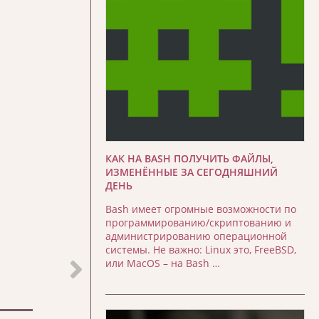
КАК НА BASH ПОЛУЧИТЬ ФАЙЛЫ,
ИЗМЕНЁННЫЕ ЗА СЕГОДНЯШНИЙ
ДЕНЬ
Bash имеет огромные возможности по
программированию/скриптованию и
администрированию операционной
системы. Не важно: Linux это, FreeBSD,
или MacOS – на Bash …