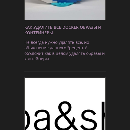
КАК УДАЛИТЬ ВСЕ DOCKER ОБРАЗЫ И
КОНТЕЙНЕРЫ
Не всегда нужно удалять всё, но
объяснение данного "рецепта"
объяснит как в целом удалять образы и
контейнеры.