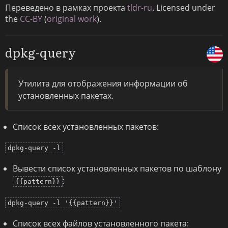
Переведено в рамках проекта
tldr-ru
. Licensed under
the
CC-BY
(
original work
).
dpkg-query
Утилита для отображения информации об
установленных пакетах.
Список всех установленных пакетов:
dpkg-query -l
Вывести список установленных пакетов по шаблону
:
{{pattern}}
dpkg-query -l '{{pattern}}'
Список всех файлов установленного пакета: