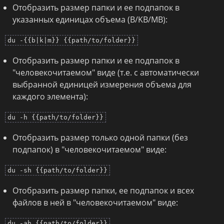
Отобразить размер папки и ее подпапок в
указанных единицах объема (B/KB/MB):
du -{{b|k|m}} {{path/to/folder}}
Отобразить размер папки и ее подпапок в
"человекочитаемом" виде (т.е. с автоматически
выбранной единицей измерения объема для
каждого элемента):
du -h {{path/to/folder}}
Отобразить размер только одной папки (без
подпапок) в "человекочитаемом" виде:
du -sh {{path/to/folder}}
Отобразить размер папки, ее подпапок и всех
файлов в ней в "человекочитаемом" виде:
du -ah {{path/to/folder}}