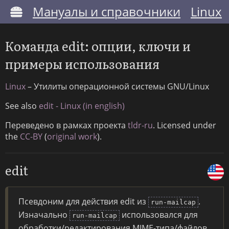
Мануалы и справочники
Linux
Команда edit: опции, ключи и
примеры использования
Linux
– Утилиты операционной системы GNU/Linux
See also
edit - Linux (in english)
Переведено в рамках проекта
tldr-ru
. Licensed under
the
CC-BY
(
original work
).
edit
Псевдоним для действия edit из
.
run-mailcap
Изначально
использовался для
run-mailcap
обработки/редактирования MIME-типа/файлов.