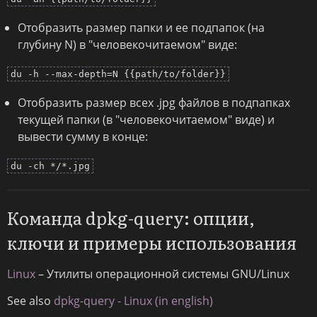
Отобразить размер папки и ее подпапок (на
глубину N) в "человекочитаемом" виде:
du -h --max-depth=N {{path/to/folder}}
Отобразить размер всех .jpg файлов в подпапках
текущей папки (в "человекочитаемом" виде) и
вывести сумму в конце:
du -ch */*.jpg
Команда dpkg-query: опции,
ключи и примеры использования
Linux
– Утилиты операционной системы GNU/Linux
See also
dpkg-query - Linux (in english)