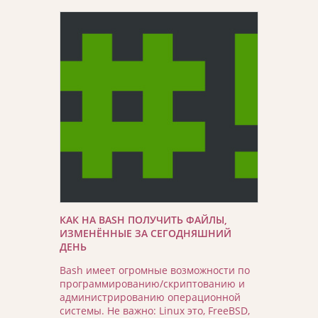
КАК НА BASH ПОЛУЧИТЬ ФАЙЛЫ,
ИЗМЕНЁННЫЕ ЗА СЕГОДНЯШНИЙ
ДЕНЬ
Bash имеет огромные возможности по
программированию/скриптованию и
администрированию операционной
системы. Не важно: Linux это, FreeBSD,