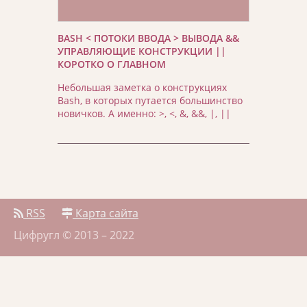
BASH < ПОТОКИ ВВОДА > ВЫВОДА &&
УПРАВЛЯЮЩИЕ КОНСТРУКЦИИ ||
КОРОТКО О ГЛАВНОМ
Небольшая заметка о конструкциях
Bash, в которых путается большинство
новичков. А именно: >, <, &, &&, |, ||
RSS
Карта сайта
Цифругл © 2013 – 2022