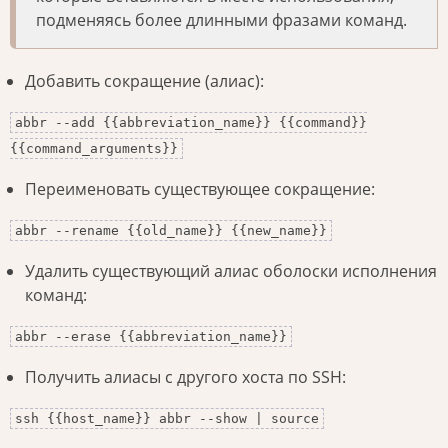
подменяясь более длинными фразами команд.
Добавить сокращение (алиас):
abbr --add {{abbreviation_name}} {{command}}
{{command_arguments}}
Переименовать существующее сокращение:
abbr --rename {{old_name}} {{new_name}}
Удалить существующий алиас оболоски исполнения
команд:
abbr --erase {{abbreviation_name}}
Получить алиасы с другого хоста по SSH:
ssh {{host_name}} abbr --show | source