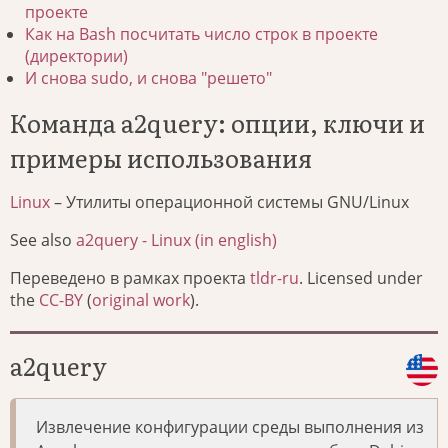
проекте
Как на Bash посчитать число строк в проекте
(директории)
И снова sudo, и снова "решето"
Команда a2query: опции, ключи и
примеры использования
Linux
– Утилиты операционной системы GNU/Linux
See also
a2query - Linux (in english)
Переведено в рамках проекта
tldr-ru
. Licensed under
the
CC-BY
(
original work
).
a2query
Извлечение конфигурации среды выполнения из