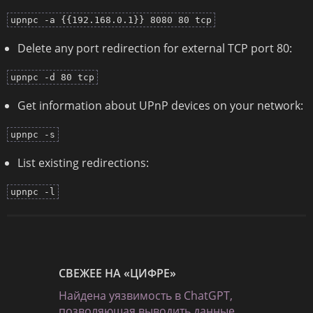
upnpc -a {{192.168.0.1}} 8080 80 tcp
Delete any port redirection for external TCP port 80:
upnpc -d 80 tcp
Get information about UPnP devices on your network:
upnpc -s
List existing redirections:
upnpc -l
СВЕЖЕЕ НА «ЦИФРЕ»
Найдена уязвимость в ChatGPT,
позволяющая выводить данные