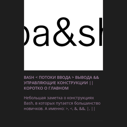
BASH < ПОТОКИ ВВОДА > ВЫВОДА &&
УПРАВЛЯЮЩИЕ КОНСТРУКЦИИ ||
КОРОТКО О ГЛАВНОМ
Небольшая заметка о конструкциях
Bash, в которых путается большинство
новичков. А именно: >, <, &, &&, |, ||