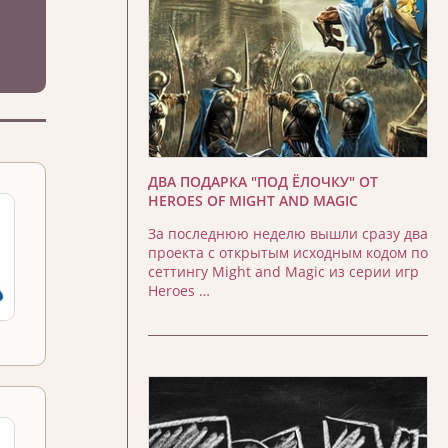
ДВА ПОДАРКА "ПОД ЁЛОЧКУ" ОТ
HEROES OF MIGHT AND MAGIC
За последнюю неделю вышли сразу два
проекта с открытым исходным кодом по
сеттингу Might and Magic из серии игр
Heroes …