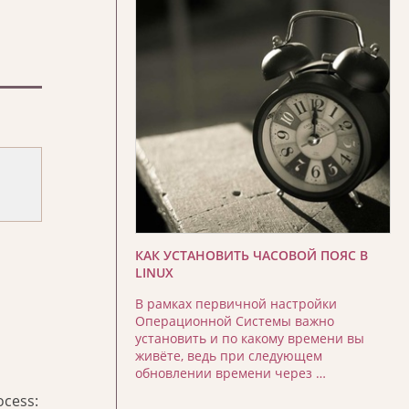
КАК УСТАНОВИТЬ ЧАСОВОЙ ПОЯС В
LINUX
В рамках первичной настройки
Операционной Системы важно
установить и по какому времени вы
живёте, ведь при следующем
обновлении времени через …
ocess: