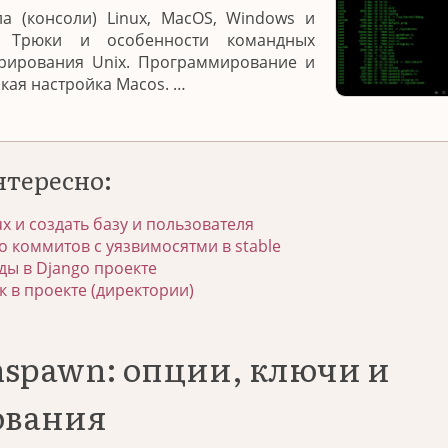
а (консоли) Linux, MacOS, Windows и
. Трюки и особенности командных
трирования Unix. Программирование и
нкая настройка Macos. …
нтересно:
ux и создать базу и пользователя
о коммитов с уязвимосятми в stable
ы в Django проекте
к в проекте (директории)
nspawn: опции, ключи и
ования