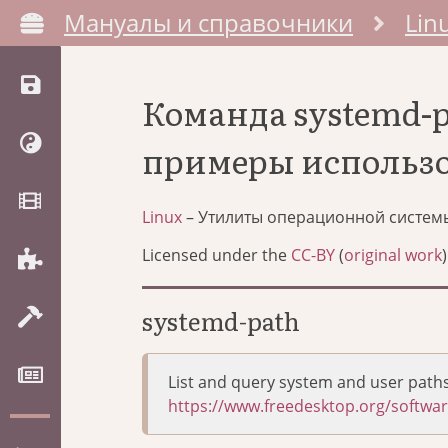
Мануалы и справочники
Lin
Команда systemd-p
примеры использ
Linux
– Утилиты операционной систем
Licensed under the
CC-BY
(
original work
)
systemd-path
List and query system and user path
https://www.freedesktop.org/softw