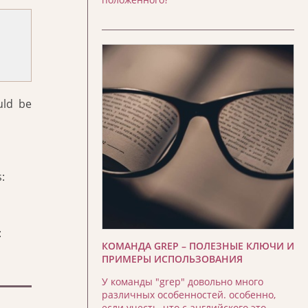
uld be
:
:
КОМАНДА GREP – ПОЛЕЗНЫЕ КЛЮЧИ И
ПРИМЕРЫ ИСПОЛЬЗОВАНИЯ
У команды "grep" довольно много
различных особенностей. особенно,
если учесть, что с английского это