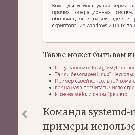
Команды и инструкции терминал
прочих операционных систем
оболочек, скрипты для админис
скриптование Windows и Linux, то
Также может быть вам и
Как установить PostgreSQL на Lin
Так ли безопасен Linux? Нескольк
Пример своей консольной команд
Как на Bash посчитать число стро
И снова sudo, и снова "решето"
Команда systemd-
примеры использ