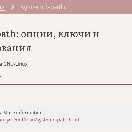
ux
systemd-path
ath: опции, ключи и
ования
ы GNU/Linux
.
s. More information:
are/systemd/man/systemd-path.html
.