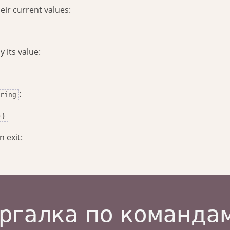
eir current values:
 its value:
:
ring
}}
n exit: