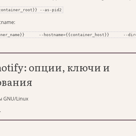
container_root}} --as-pid2
stname:
iner_name}} --hostname={{container_host}} --dire
otify: опции, ключи и
ования
ы GNU/Linux
.