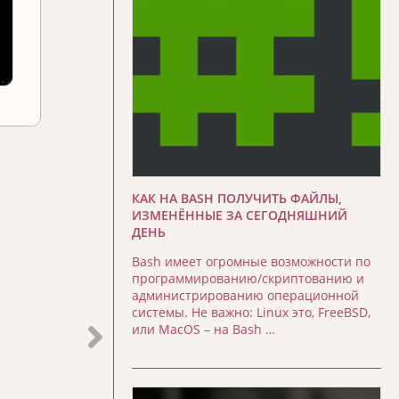
КАК НА BASH ПОЛУЧИТЬ ФАЙЛЫ,
ИЗМЕНЁННЫЕ ЗА СЕГОДНЯШНИЙ
ДЕНЬ
Bash имеет огромные возможности по
программированию/скриптованию и
администрированию операционной
системы. Не важно: Linux это, FreeBSD,
или MacOS – на Bash …