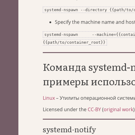
systemd-nspawn --directory {{path/to/
Specify the machine name and ho
systemd-nspawn --machine={{conta
{{path/to/container_root}}
Команда systemd-n
примеры использ
Linux
– Утилиты операционной систем
Licensed under the
CC-BY
(
original work
)
systemd-notify