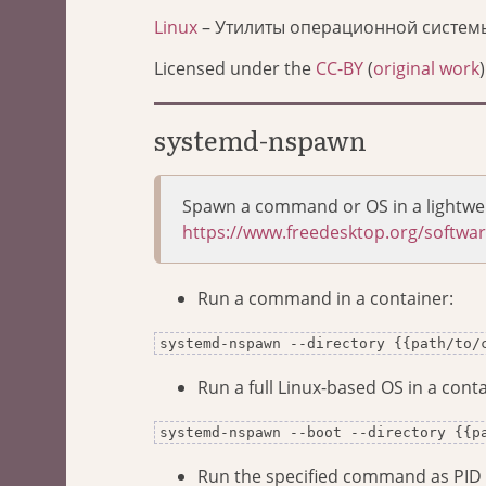
Linux
– Утилиты операционной систем
Licensed under the
CC-BY
(
original work
)
systemd-nspawn
Spawn a command or OS in a lightwei
https://www.freedesktop.org/softw
Run a command in a container:
systemd-nspawn --directory {{path/to/
Run a full Linux-based OS in a conta
systemd-nspawn --boot --directory {{p
Run the specified command as PID 2 