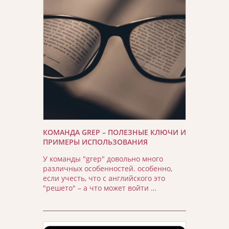
КОМАНДА GREP – ПОЛЕЗНЫЕ КЛЮЧИ И
ПРИМЕРЫ ИСПОЛЬЗОВАНИЯ
У команды "grep" довольно много
различных особенностей. особенно,
если учесть, что с английского это
"решето" – а что может войти …