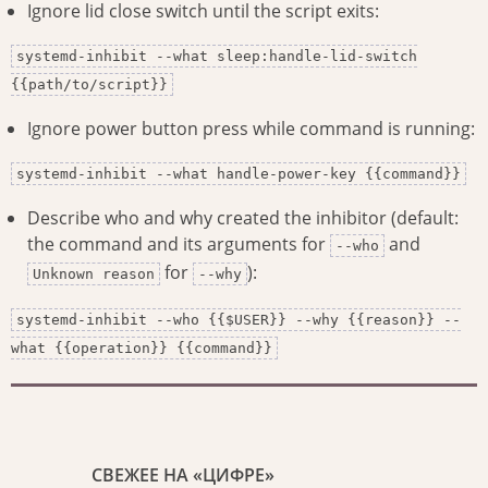
Ignore lid close switch until the script exits:
systemd-inhibit --what sleep:handle-lid-switch
{{path/to/script}}
Ignore power button press while command is running:
systemd-inhibit --what handle-power-key {{command}}
Describe who and why created the inhibitor (default:
the command and its arguments for
and
--who
for
):
Unknown reason
--why
systemd-inhibit --who {{$USER}} --why {{reason}} --
what {{operation}} {{command}}
СВЕЖЕЕ НА «ЦИФРЕ»