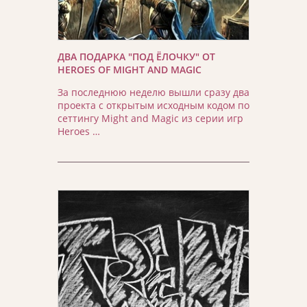
ДВА ПОДАРКА "ПОД ЁЛОЧКУ" ОТ
HEROES OF MIGHT AND MAGIC
За последнюю неделю вышли сразу два
проекта с открытым исходным кодом по
сеттингу Might and Magic из серии игр
Heroes …