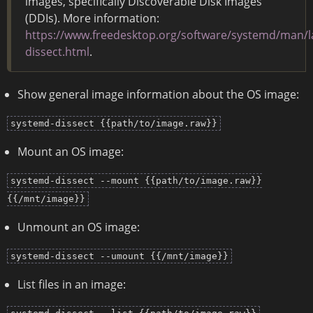
images, specifically Discoverable Disk Images
(DDIs). More information:
https://www.freedesktop.org/software/systemd/man/l
dissect.html
.
Show general image information about the OS image:
systemd-dissect {{path/to/image.raw}}
Mount an OS image:
systemd-dissect --mount {{path/to/image.raw}}
{{/mnt/image}}
Unmount an OS image:
systemd-dissect --umount {{/mnt/image}}
List files in an image: