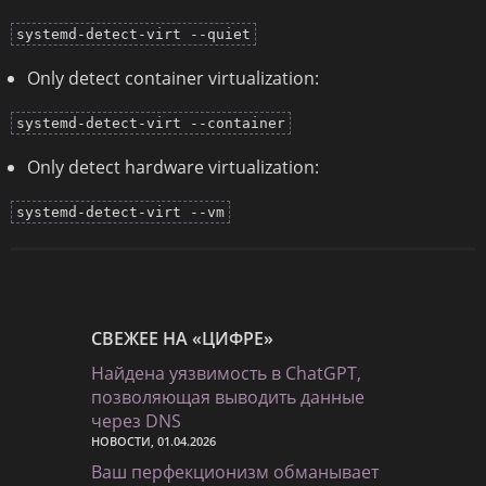
systemd-detect-virt --quiet
Only detect container virtualization:
systemd-detect-virt --container
Only detect hardware virtualization:
systemd-detect-virt --vm
СВЕЖЕЕ НА «ЦИФРЕ»
Найдена уязвимость в ChatGPT,
позволяющая выводить данные
через DNS
НОВОСТИ, 01.04.2026
Ваш перфекционизм обманывает