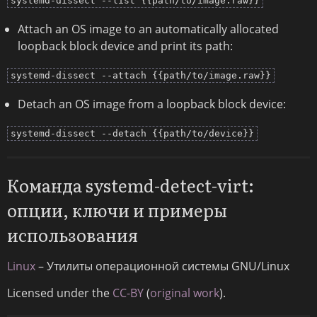
systemd-dissect --list {{path/to/image.raw}}
Attach an OS image to an automatically allocated
loopback block device and print its path:
systemd-dissect --attach {{path/to/image.raw}}
Detach an OS image from a loopback block device:
systemd-dissect --detach {{path/to/device}}
Команда systemd-detect-virt:
опции, ключи и примеры
использования
Linux
– Утилиты операционной системы GNU/Linux
Licensed under the
CC-BY
(
original work
).