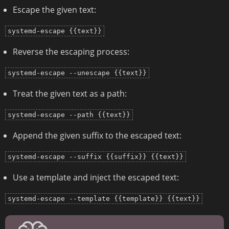
Escape the given text:
systemd-escape {{text}}
Reverse the escaping process:
systemd-escape --unescape {{text}}
Treat the given text as a path:
systemd-escape --path {{text}}
Append the given suffix to the escaped text:
systemd-escape --suffix {{suffix}} {{text}}
Use a template and inject the escaped text:
systemd-escape --template {{template}} {{text}}