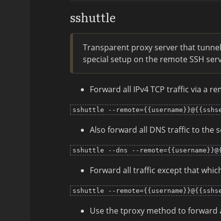
sshuttle
Transparent proxy server that tunnel
special setup on the remote SSH serv
Forward all IPv4 TCP traffic via a r
sshuttle --remote={{username}}@{{sshs
Also forward all DNS traffic to the 
sshuttle --dns --remote={{username}}@
Forward all traffic except that whic
sshuttle --remote={{username}}@{{sshs
Use the tproxy method to forward al