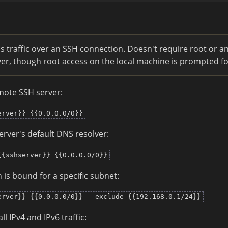
s traffic over an SSH connection. Doesn't require root or a
er, though root access on the local machine is prompted fo
emote SSH server:
erver}} {{0.0.0.0/0}}
server's default DNS resolver:
{{sshserver}} {{0.0.0.0/0}}
h is bound for a specific subnet:
erver}} {{0.0.0.0/0}} --exclude {{192.168.0.1/24}}
l IPv4 and IPv6 traffic: