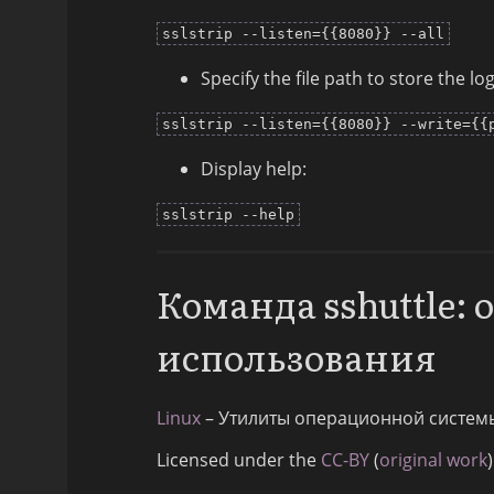
sslstrip --listen={{8080}} --all
Specify the file path to store the log
sslstrip --listen={{8080}} --write={{
Display help:
sslstrip --help
Команда sshuttle:
использования
Linux
– Утилиты операционной систем
Licensed under the
CC-BY
(
original work
)