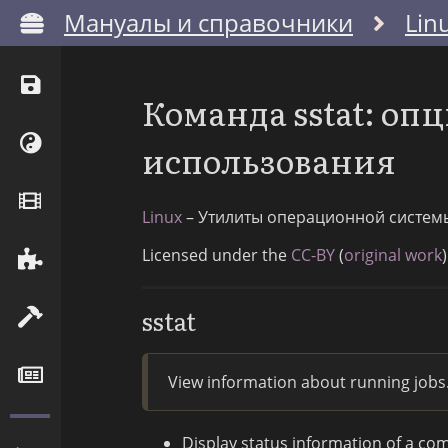
Мануалы и справочники
Lin
Команда sstat: оп
использования
Linux
– Утилиты операционной систем
Licensed under the
CC-BY
(
original work
)
sstat
View information about running jobs
Display status information of a com