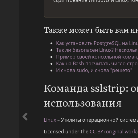
Также может быть вам и
Как установить PostgreSQL на Lin
Так ли безопасен Linux? Нескольк
Пример своей консольной команд
Как на Bash посчитать число стро
И снова sudo, и снова "решето"
Команда sslstrip:
использования
Linux
– Утилиты операционной систем
Licensed under the
CC-BY
(
original work
)