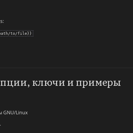
s:
path/to/file}}
 опции, ключи и примеры
ы GNU/Linux
.