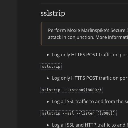
sslstrip
Perform Moxie Marlinspike's Secure S
attack in conjunction. More informat
Log only HTTPS POST traffic on port
sslstrip
Log only HTTPS POST traffic on por
sslstrip --listen={{8080}}
Log all SSL traffic to and from the 
sslstrip --ssl --listen={{8080}}
Log all SSL and HTTP traffic to and