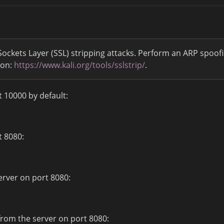
ockets Layer (SSL) stripping attacks. Perform an ARP spoof
ion:
https://www.kali.org/tools/sslstrip/
.
 10000 by default:
t 8080:
server on port 8080:
 from the server on port 8080: