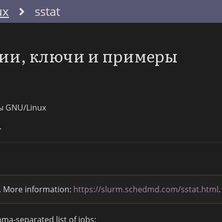
ux
sstat
ции, ключи и примеры
ы GNU/Linux
.
. More information:
https://slurm.schedmd.com/sstat.html
.
ma-separated list of jobs: