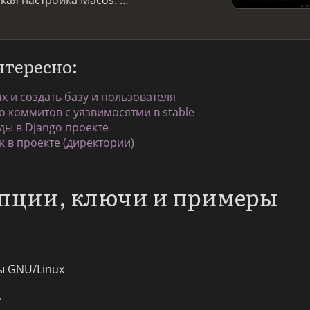
нтересно:
ux и создать базу и пользователя
о коммитов с уязвимосятми в stable
ы в Django проекте
к в проекте (директории)
 опции, ключи и примеры
ы GNU/Linux
.