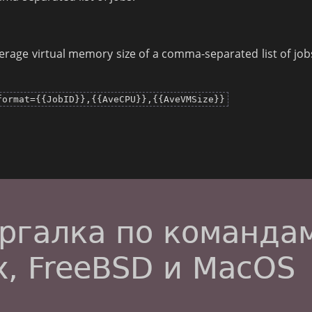
erage virtual memory size of a comma-separated list of jobs
format={{JobID}},{{AveCPU}},{{AveVMSize}}