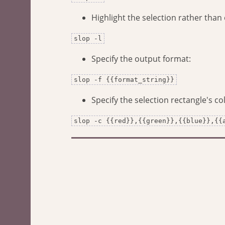
Highlight the selection rather than o
slop -l
Specify the output format:
slop -f {{format_string}}
Specify the selection rectangle's co
slop -c {{red}},{{green}},{{blue}},{{