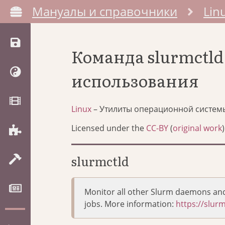
Мануалы и справочники
Lin
Команда slurmctl
использования
Linux
– Утилиты операционной систем
Licensed under the
CC-BY
(
original work
)
slurmctld
Monitor all other Slurm daemons and 
jobs. More information:
https://slu