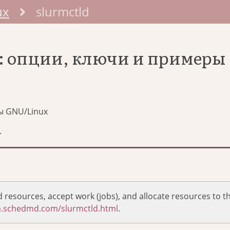
ux
slurmctld
d: опции, ключи и примеры
ы GNU/Linux
.
resources, accept work (jobs), and allocate resources to t
rm.schedmd.com/slurmctld.html
.