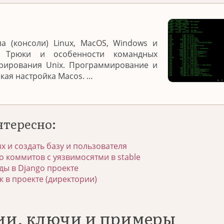
а (консоли) Linux, MacOS, Windows и
. Трюки и особенности командных
трирования Unix. Программирование и
нкая настройка Macos. …
нтересно:
ux и создать базу и пользователя
о коммитов с уязвимосятми в stable
ы в Django проекте
к в проекте (директории)
ции, ключи и примеры