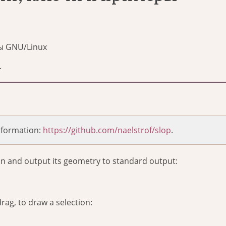
ы GNU/Linux
.
information:
https://github.com/naelstrof/slop
.
ion and output its geometry to standard output:
drag, to draw a selection: