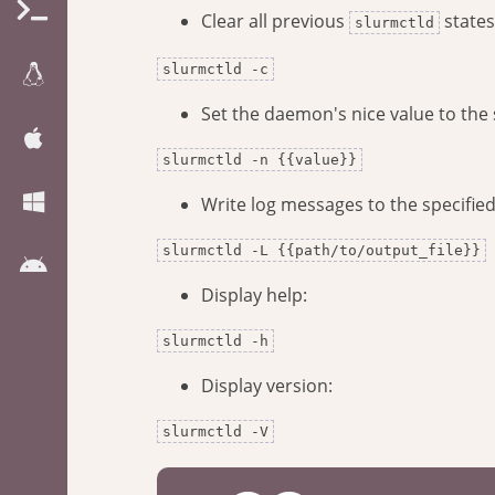
Clear all previous
states
slurmctld
slurmctld -c
Set the daemon's nice value to the 
slurmctld -n {{value}}
Write log messages to the specified 
slurmctld -L {{path/to/output_file}}
Display help:
slurmctld -h
Display version:
slurmctld -V