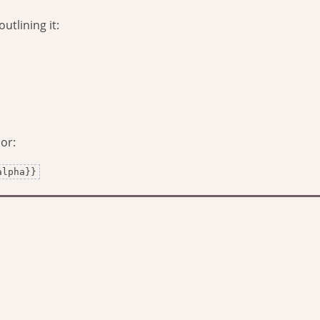
utlining it:
lor:
alpha}}