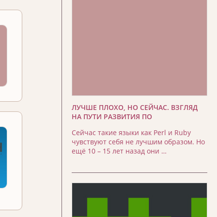
ЛУЧШЕ ПЛОХО, НО СЕЙЧАС. ВЗГЛЯД
НА ПУТИ РАЗВИТИЯ ПО
Сейчас такие языки как Perl и Ruby
чувствуют себя не лучшим образом. Но
ещё 10 – 15 лет назад они …