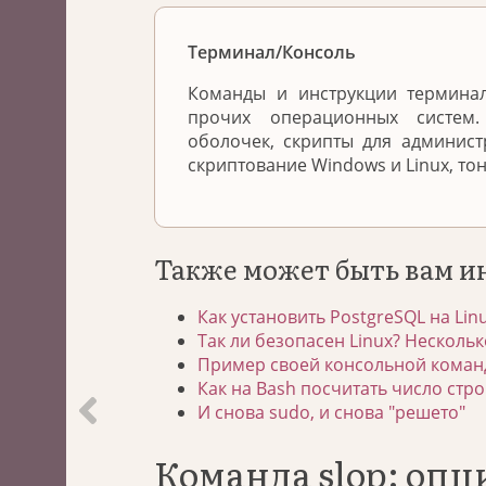
Терминал/Консоль
Команды и инструкции терминал
прочих операционных систем
оболочек, скрипты для админис
скриптование Windows и Linux, то
Также может быть вам и
Как установить PostgreSQL на Lin
Так ли безопасен Linux? Нескольк
Пример своей консольной команд
Как на Bash посчитать число стро
И снова sudo, и снова "решето"
Команда slop: оп