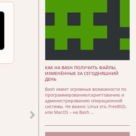
КАК НА BASH ПОЛУЧИТЬ ФАЙЛЫ,
ИЗМЕНЁННЫЕ ЗА СЕГОДНЯШНИЙ
ДЕНЬ
Bash имеет огромные возможности по
программированию/скриптованию и
администрированию операционной
системы. Не важно: Linux это, FreeBSD,
или MacOS – на Bash …