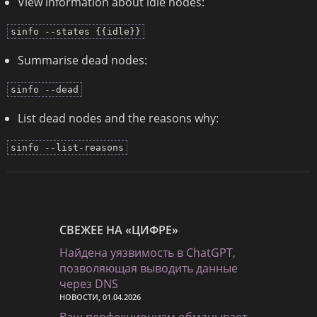
View information about idle nodes:
sinfo --states {{idle}}
Summarise dead nodes:
sinfo --dead
List dead nodes and the reasons why:
sinfo --list-reasons
СВЕЖЕЕ НА «ЦИФРЕ»
Найдена уязвимость в ChatGPT,
позволяющая выводить данные
через DNS
НОВОСТИ, 01.04.2026