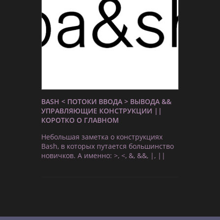
BASH < ПОТОКИ ВВОДА > ВЫВОДА &&
УПРАВЛЯЮЩИЕ КОНСТРУКЦИИ ||
КОРОТКО О ГЛАВНОМ
Небольшая заметка о конструкциях
Bash, в которых путается большинство
новичков. А именно: >, <, &, &&, |, ||