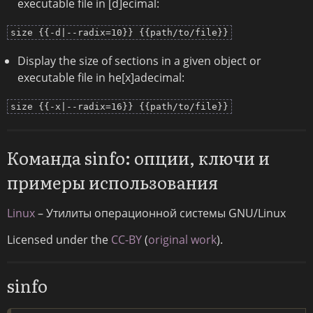
executable file in [d]ecimal:
size {{-d|--radix=10}} {{path/to/file}}
Display the size of sections in a given object or
executable file in he[x]adecimal:
size {{-x|--radix=16}} {{path/to/file}}
Команда sinfo: опции, ключи и
примеры использования
Linux
– Утилиты операционной системы GNU/Linux
Licensed under the
CC-BY
(
original work
).
sinfo