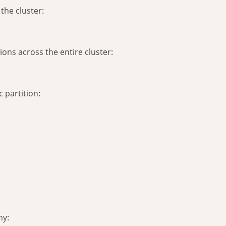
the cluster:
tions across the entire cluster:
c partition:
hy: