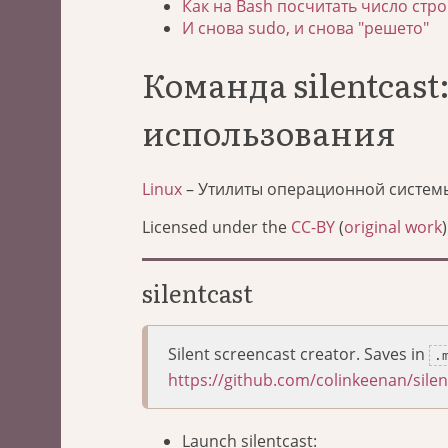
Как на Bash посчитать число стро
И снова sudo, и снова "решето"
Команда silentcas
использования
Linux
– Утилиты операционной систем
Licensed under the
CC-BY
(
original work
)
silentcast
Silent screencast creator. Saves in
.
https://github.com/colinkeenan/silen
Launch silentcast: