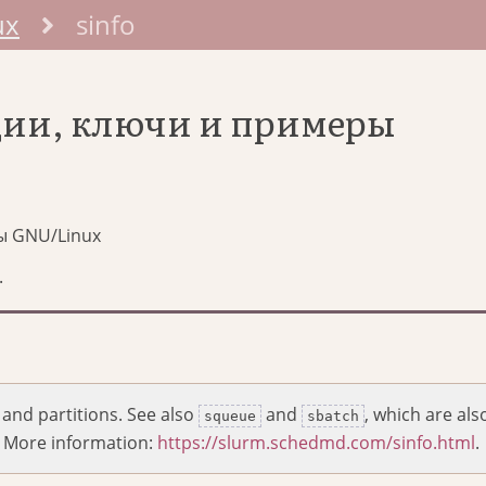
ux
sinfo
пции, ключи и примеры
ы GNU/Linux
.
and partitions. See also
and
, which are als
squeue
sbatch
. More information:
https://slurm.schedmd.com/sinfo.html
.