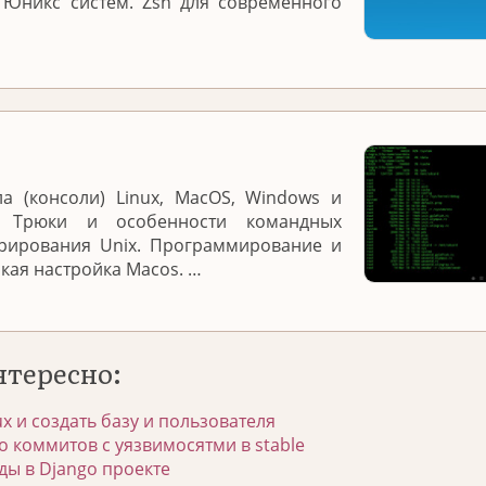
 Юникс систем. Zsh для современного
а (консоли) Linux, MacOS, Windows и
. Трюки и особенности командных
трирования Unix. Программирование и
нкая настройка Macos. …
нтересно:
ux и создать базу и пользователя
о коммитов с уязвимосятми в stable
ы в Django проекте