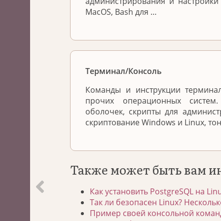
администрирования и настройки
MacOS, Bash для …
Терминал/Консоль
Команды и инструкции терминал
прочих операционных систем
оболочек, скрипты для админис
скриптование Windows и Linux, то
Также может быть вам и
Как установить PostgreSQL на Lin
Так ли безопасен Linux? Нескольк
Пример своей консольной команд