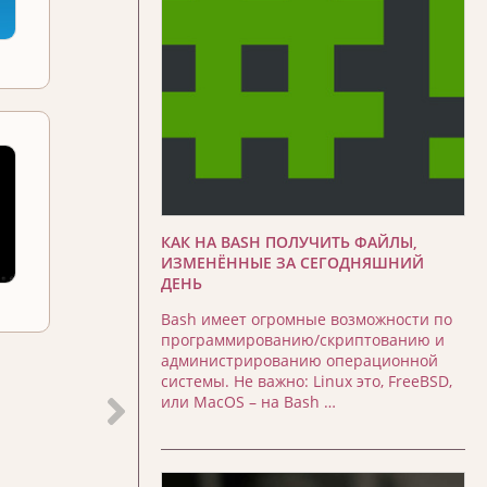
КАК НА BASH ПОЛУЧИТЬ ФАЙЛЫ,
ИЗМЕНЁННЫЕ ЗА СЕГОДНЯШНИЙ
ДЕНЬ
Bash имеет огромные возможности по
программированию/скриптованию и
администрированию операционной
системы. Не важно: Linux это, FreeBSD,
или MacOS – на Bash …