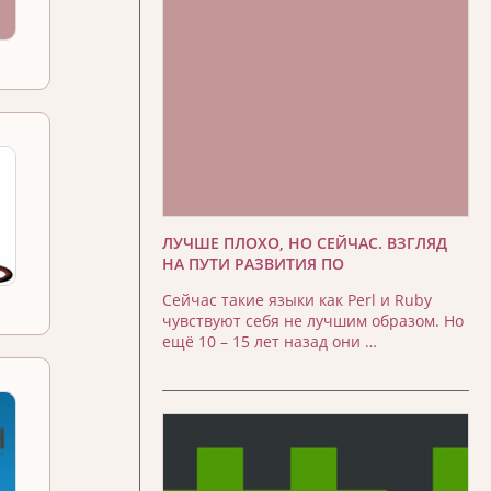
ЛУЧШЕ ПЛОХО, НО СЕЙЧАС. ВЗГЛЯД
НА ПУТИ РАЗВИТИЯ ПО
Сейчас такие языки как Perl и Ruby
чувствуют себя не лучшим образом. Но
ещё 10 – 15 лет назад они …