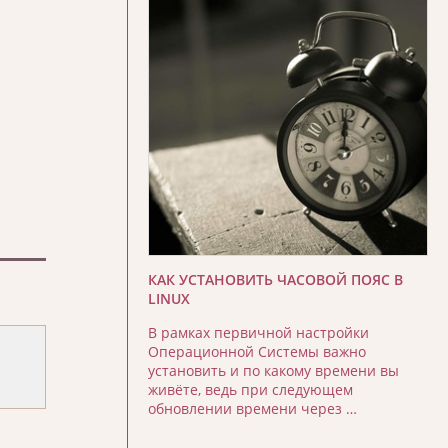
КАК УСТАНОВИТЬ ЧАСОВОЙ ПОЯС В
LINUX
В рамках первичной настройки
Операционной Системы важно
установить и по какому времени вы
живёте, ведь при следующем
обновлении времени через …