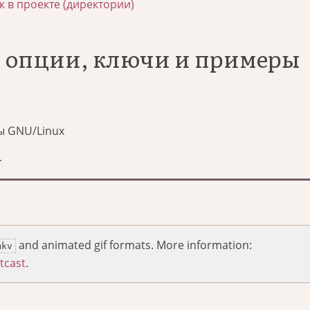
к в проекте (директории)
t: опции, ключи и примеры
ы GNU/Linux
.
and animated gif formats. More information:
mkv
tcast
.