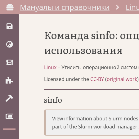
Мануалы и справочники
Lin
Команда sinfo: о
использования
Linux
– Утилиты операционной систем
Licensed under the
CC-BY
(
original work
)
sinfo
View information about Slurm nodes 
part of the Slurm workload manager