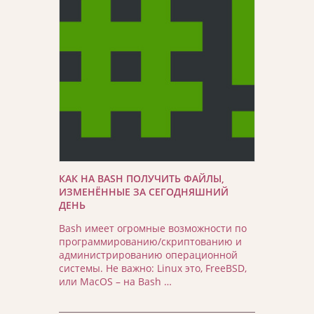
КАК НА BASH ПОЛУЧИТЬ ФАЙЛЫ,
ИЗМЕНЁННЫЕ ЗА СЕГОДНЯШНИЙ
ДЕНЬ
Bash имеет огромные возможности по
программированию/скриптованию и
администрированию операционной
системы. Не важно: Linux это, FreeBSD,
или MacOS – на Bash …