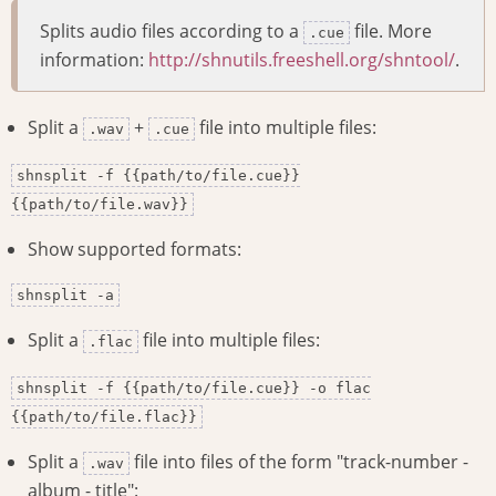
Splits audio files according to a
file. More
.cue
information:
http://shnutils.freeshell.org/shntool/
.
Split a
+
file into multiple files:
.wav
.cue
shnsplit -f {{path/to/file.cue}}
{{path/to/file.wav}}
Show supported formats:
shnsplit -a
Split a
file into multiple files:
.flac
shnsplit -f {{path/to/file.cue}} -o flac
{{path/to/file.flac}}
Split a
file into files of the form "track-number -
.wav
album - title":