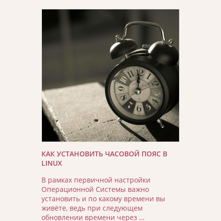
КАК УСТАНОВИТЬ ЧАСОВОЙ ПОЯС В
LINUX
В рамках первичной настройки
Операционной Системы важно
установить и по какому времени вы
живёте, ведь при следующем
обновлении времени через …