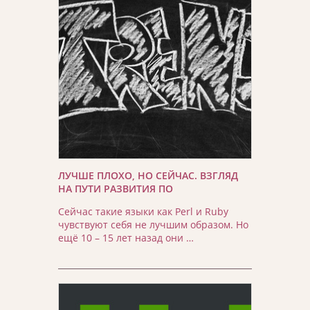
ЛУЧШЕ ПЛОХО, НО СЕЙЧАС. ВЗГЛЯД
НА ПУТИ РАЗВИТИЯ ПО
Сейчас такие языки как Perl и Ruby
чувствуют себя не лучшим образом. Но
ещё 10 – 15 лет назад они …