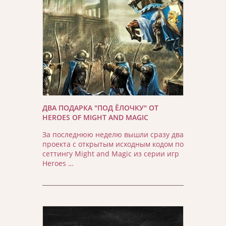
ДВА ПОДАРКА "ПОД ЁЛОЧКУ" ОТ
HEROES OF MIGHT AND MAGIC
За последнюю неделю вышли сразу два
проекта с открытым исходным кодом по
сеттингу Might and Magic из серии игр
Heroes …