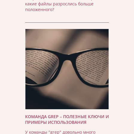
какие файлы разрослись больше
положенного?
КОМАНДА GREP – ПОЛЕЗНЫЕ КЛЮЧИ И
ПРИМЕРЫ ИСПОЛЬЗОВАНИЯ
У команды "grep" довольно много