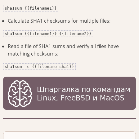
sha1sum {{filename1}}
Calculate SHA1 checksums for multiple files:
sha1sum {{filename1}} {{filename2}}
Read a file of SHA1 sums and verify all files have
matching checksums:
sha1sum -c {{filename.sha1}}