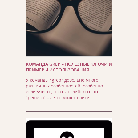
КОМАНДА GREP – ПОЛЕЗНЫЕ КЛЮЧИ И
ПРИМЕРЫ ИСПОЛЬЗОВАНИЯ
У команды "grep" довольно много
различных особенностей. особенно,
если учесть, что с английского это
"решето" – а что может войти …