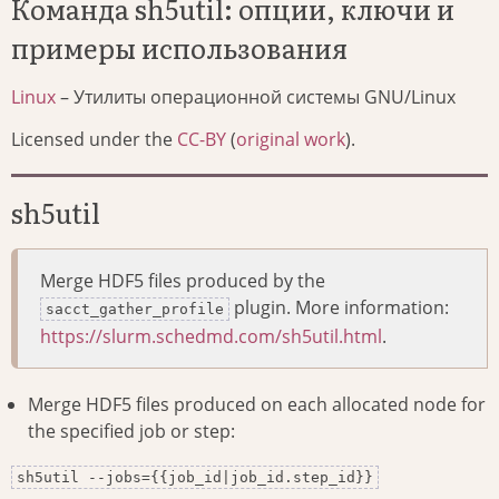
Команда sh5util: опции, ключи и
примеры использования
Linux
– Утилиты операционной системы GNU/Linux
Licensed under the
CC-BY
(
original work
).
sh5util
Merge HDF5 files produced by the
plugin. More information:
sacct_gather_profile
https://slurm.schedmd.com/sh5util.html
.
Merge HDF5 files produced on each allocated node for
the specified job or step:
sh5util --jobs={{job_id|job_id.step_id}}