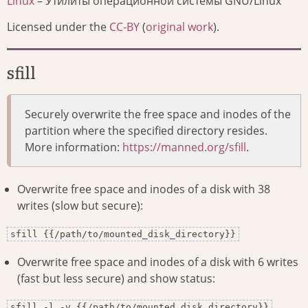
Linux
– Утилиты операционной системы GNU/Linux
Licensed under the
CC-BY
(
original work
).
sfill
Securely overwrite the free space and inodes of the
partition where the specified directory resides.
More information:
https://manned.org/sfill
.
Overwrite free space and inodes of a disk with 38
writes (slow but secure):
sfill {{/path/to/mounted_disk_directory}}
Overwrite free space and inodes of a disk with 6 writes
(fast but less secure) and show status:
sfill -l -v {{/path/to/mounted_disk_directory}}