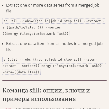
Extract one or more data series from a merged job
file:
sh5util --jobs={{job_id|job_id.step_id}} --extract -
i {{path/to/file.h5}} --series=
{{Energy|Filesystem|Network|Task}}
Extract one data item from all nodes in a merged job
file:
sh5util --jobs={{job_id|job_id.step_id}} --item-
extract --series={{Energy|Filesystem|Network|Task}} -
-data={{data_item}}
Команда sfill: опции, ключи и
примеры использования