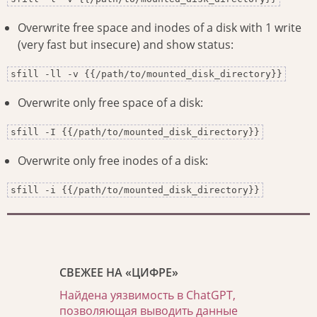
Overwrite free space and inodes of a disk with 1 write
(very fast but insecure) and show status:
sfill -ll -v {{/path/to/mounted_disk_directory}}
Overwrite only free space of a disk:
sfill -I {{/path/to/mounted_disk_directory}}
Overwrite only free inodes of a disk:
sfill -i {{/path/to/mounted_disk_directory}}
СВЕЖЕЕ НА «ЦИФРЕ»
Найдена уязвимость в ChatGPT,
позволяющая выводить данные