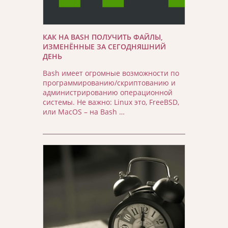
КАК НА BASH ПОЛУЧИТЬ ФАЙЛЫ,
ИЗМЕНЁННЫЕ ЗА СЕГОДНЯШНИЙ
ДЕНЬ
Bash имеет огромные возможности по
программированию/скриптованию и
администрированию операционной
системы. Не важно: Linux это, FreeBSD,
или MacOS – на Bash …