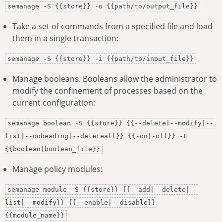
semanage -S {{store}} -o {{path/to/output_file}}
Take a set of commands from a specified file and load
them in a single transaction:
semanage -S {{store}} -i {{path/to/input_file}}
Manage booleans. Booleans allow the administrator to
modify the confinement of processes based on the
current configuration:
semanage boolean -S {{store}} {{--delete|--modify|--
list|--noheading|--deleteall}} {{-on|-off}} -F
{{boolean|boolean_file}}
Manage policy modules:
semanage module -S {{store}} {{--add|--delete|--
list|--modify}} {{--enable|--disable}}
{{module_name}}