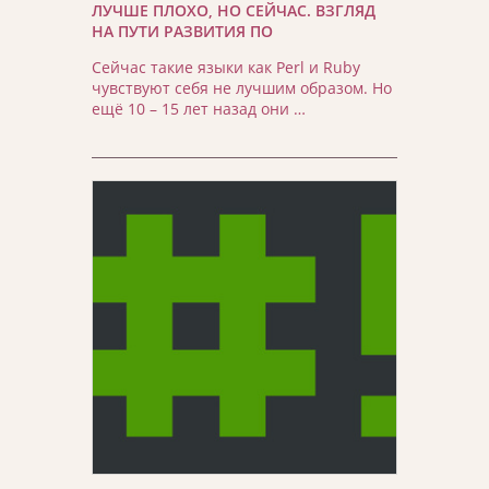
ЛУЧШЕ ПЛОХО, НО СЕЙЧАС. ВЗГЛЯД
НА ПУТИ РАЗВИТИЯ ПО
Сейчас такие языки как Perl и Ruby
чувствуют себя не лучшим образом. Но
ещё 10 – 15 лет назад они …