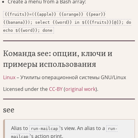
Create a menu from a Bash array:
{{fruits}}=({{apple}} {{orange}} {{pear}}
{{banana}}); select {{word}} in ${{{fruits}}[@]}; do
echo ${{word}}; done
Команда see: опции, ключи и
примеры использования
Linux
– Утилиты операционной системы GNU/Linux
Licensed under the
CC-BY
(
original work
).
see
Alias to
's view. An alias to a
run-mailcap
run-
's action print.
mailcap