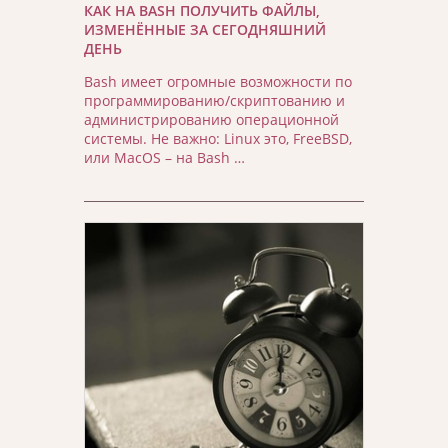
КАК НА BASH ПОЛУЧИТЬ ФАЙЛЫ,
ИЗМЕНЁННЫЕ ЗА СЕГОДНЯШНИЙ
ДЕНЬ
Bash имеет огромные возможности по
программированию/скриптованию и
администрированию операционной
системы. Не важно: Linux это, FreeBSD,
или MacOS – на Bash …