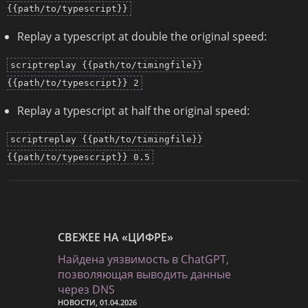
{{path/to/typescript}}
Replay a typescript at double the original speed:
scriptreplay {{path/to/timingfile}}
{{path/to/typescript}} 2
Replay a typescript at half the original speed:
scriptreplay {{path/to/timingfile}}
{{path/to/typescript}} 0.5
СВЕЖЕЕ НА «ЦИФРЕ»
Найдена уязвимость в ChatGPT,
позволяющая выводить данные
через DNS
НОВОСТИ, 01.04.2026