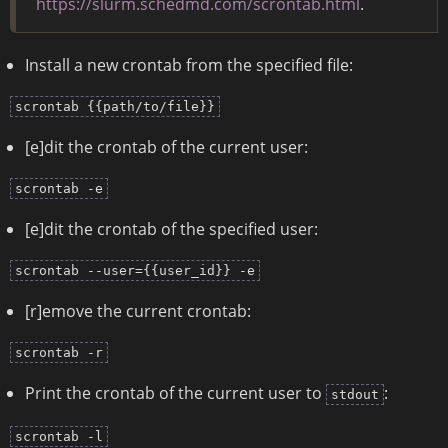
https://slurm.schedmd.com/scrontab.html
.
Install a new crontab from the specified file:
scrontab {{path/to/file}}
[e]dit the crontab of the current user:
scrontab -e
[e]dit the crontab of the specified user:
scrontab --user={{user_id}} -e
[r]emove the current crontab:
scrontab -r
Print the crontab of the current user to
:
stdout
scrontab -l