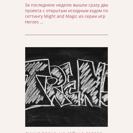
За последнюю неделю вышли сразу два
проекта с открытым исходным кодом по
сеттингу Might and Magic из серии игр
Heroes …