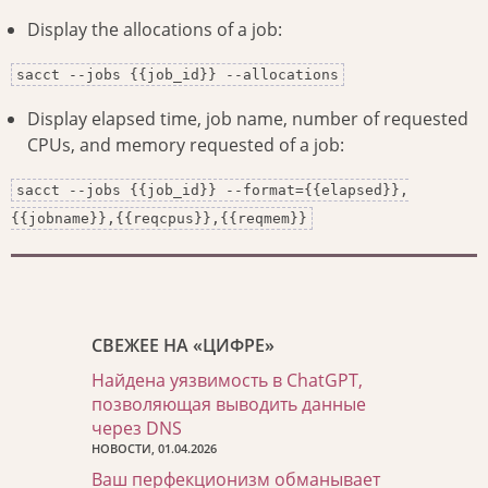
Display the allocations of a job:
sacct --jobs {{job_id}} --allocations
Display elapsed time, job name, number of requested
CPUs, and memory requested of a job:
sacct --jobs {{job_id}} --format={{elapsed}},
{{jobname}},{{reqcpus}},{{reqmem}}
СВЕЖЕЕ НА «ЦИФРЕ»
Найдена уязвимость в ChatGPT,
позволяющая выводить данные
через DNS
НОВОСТИ, 01.04.2026
Ваш перфекционизм обманывает