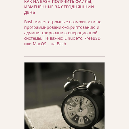
КАК НА BASH ПОЛУЧИТЬ ФАЙЛЫ,
ИЗМЕНЁННЫЕ ЗА СЕГОДНЯШНИЙ
ДЕНЬ
Bash имеет огромные возможности по
программированию/скриптованию и
администрированию операционной
системы. Не важно: Linux это, FreeBSD,
или MacOS – на Bash …