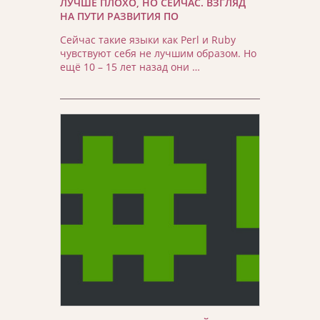
ЛУЧШЕ ПЛОХО, НО СЕЙЧАС. ВЗГЛЯД
НА ПУТИ РАЗВИТИЯ ПО
Сейчас такие языки как Perl и Ruby
чувствуют себя не лучшим образом. Но
ещё 10 – 15 лет назад они …