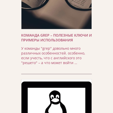
КОМАНДА GREP – ПОЛЕЗНЫЕ КЛЮЧИ И
ПРИМЕРЫ ИСПОЛЬЗОВАНИЯ
У команды "grep" довольно много
различных особенностей. особенно,
если учесть, что с английского это
"решето" – а что может войти …