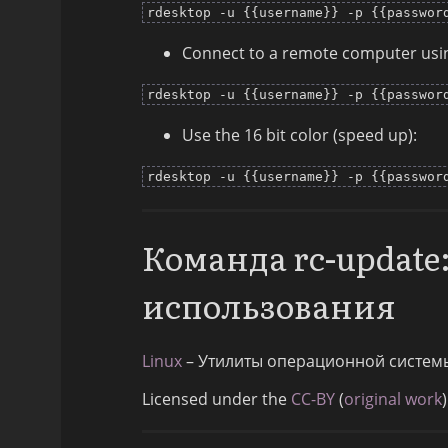
rdesktop -u {{username}} -p {{passwor
Connect to a remote computer usi
rdesktop -u {{username}} -p {{passwor
Use the 16 bit color (speed up):
rdesktop -u {{username}} -p {{passwor
Команда rc-updat
использования
Linux
– Утилиты операционной систем
Licensed under the
CC-BY
(
original work
)