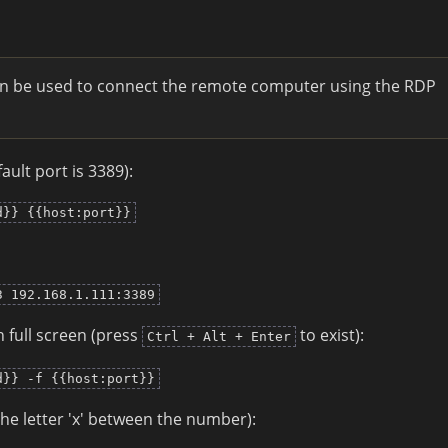
can be used to connect the remote computer using the RDP
ult port is 3389):
d}} {{host:port}}
3 192.168.1.111:3389
 full screen (press
to exist):
Ctrl + Alt + Enter
d}} -f {{host:port}}
he letter 'x' between the number):