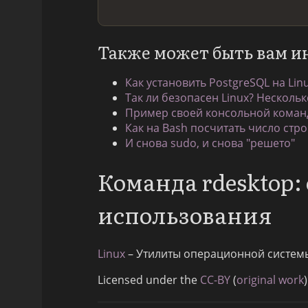
Также может быть вам и
Как установить PostgreSQL на Lin
Так ли безопасен Linux? Нескольк
Пример своей консольной команд
Как на Bash посчитать число стро
И снова sudo, и снова "решето"
Команда rdesktop
использования
Linux
– Утилиты операционной систем
Licensed under the
CC-BY
(
original work
)