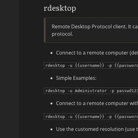
rdesktop
Remote Desktop Protocol client. It 
protocol.
Connect to a remote computer (defa
rdesktop -u {{username}} -p {{passwor
Simple Examples:
rdesktop -u Administrator -p passwd12
Connect to a remote computer with
rdesktop -u {{username}} -p {{passwor
Use the customed resolution (use t