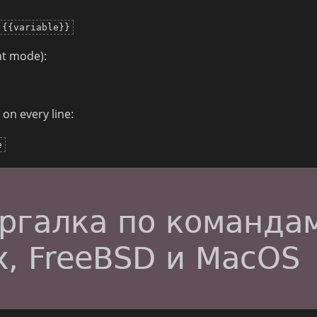
 {{variable}}
nt mode):
on every line:
e