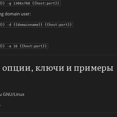
d}} -g 1366x768 {{host:port}}
ng domain user:
d}} -d {{domainname}} {{host:port}}
d}} -a 16 {{host:port}}
e: опции, ключи и примеры
ы GNU/Linux
.