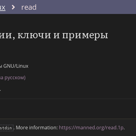
ux
read
ции, ключи и примеры
ы GNU/Linux
а русском)
.
. More information:
https://manned.org/read.1p
.
stdin