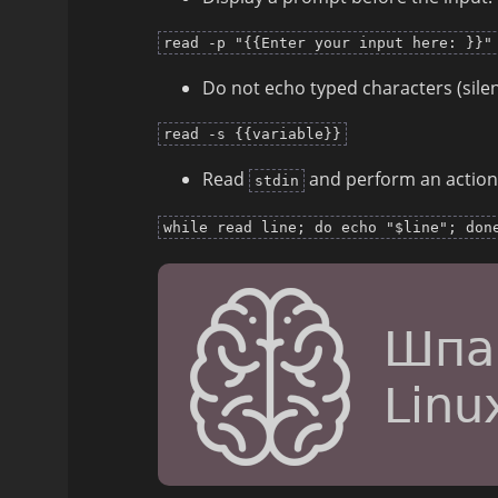
read -p "{{Enter your input here: }}"
Do not echo typed characters (sile
read -s {{variable}}
Read
and perform an action 
stdin
while read line; do echo "$line"; don