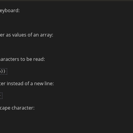
keyboard:
er as values of an array:
racters to be read:
e}}
ter instead of a new line:
}
scape character: