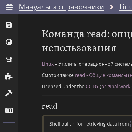
Мануалы и справочники
Lin
Команда read: оп
использования
Linux
– Утилиты операционной систем
Смотри также
read - Общие команды (н
Licensed under the
CC-BY
(
original work
)
read
Shell builtin for retrieving data from