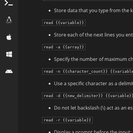
Store data that you type from the 
read {{variable}}
Store each of the next lines you ent
read -a {{array}}
Specify the number of maximum cha
read -n {{character_count}} {{variabl
Use a specific character as a delimi
read -d {{new_delimiter}} {{variable}
Do not let backslash (\) act as an e
read -r {{variable}}
Display a prompt before the input: