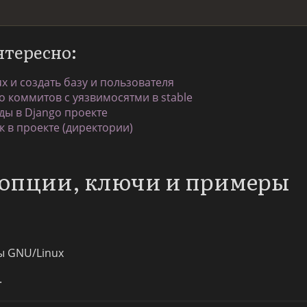
нтересно:
ux и создать базу и пользователя
о коммитов с уязвимосятми в stable
ы в Django проекте
к в проекте (директории)
: опции, ключи и примеры
ы GNU/Linux
.