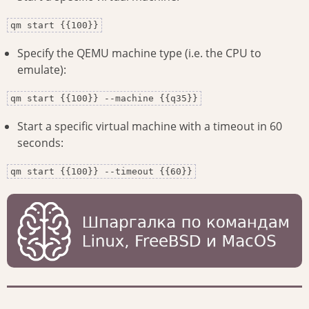
qm start {{100}}
Specify the QEMU machine type (i.e. the CPU to
emulate):
qm start {{100}} --machine {{q35}}
Start a specific virtual machine with a timeout in 60
seconds:
qm start {{100}} --timeout {{60}}