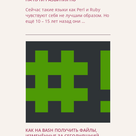
Сейчас такие языки как Perl и Ruby
чувствуют себя не лучшим образом. Но
ещё 10 – 15 лет назад они …
КАК НА BASH ПОЛУЧИТЬ ФАЙЛЫ,
ИЗМЕНЁННЫЕ ЗА СЕГОДНЯШНИЙ