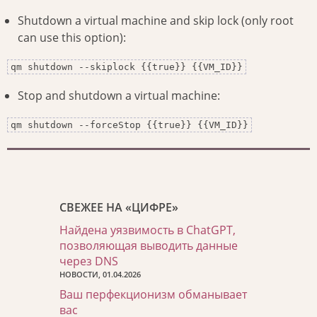
Shutdown a virtual machine and skip lock (only root
can use this option):
qm shutdown --skiplock {{true}} {{VM_ID}}
Stop and shutdown a virtual machine:
qm shutdown --forceStop {{true}} {{VM_ID}}
СВЕЖЕЕ НА «ЦИФРЕ»
Найдена уязвимость в ChatGPT,
позволяющая выводить данные
через DNS
НОВОСТИ, 01.04.2026
Ваш перфекционизм обманывает
вас