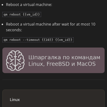
Reboot a virtual machine:
qm reboot {{vm_id}}
Reboot a virtual machine after wait for at most 10
seconds:
qm reboot --timeout {{10}} {{vm_id}}
Linux