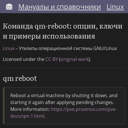
Мануалы и справочники
Linux
Команда qm-reboot: опции, ключи
и примеры использования
Linux
– Утилиты операционной системы GNU/Linux
Licensed under the
CC-BY
(
original work
).
qm reboot
Reboot a virtual machine by shutting it down, and
starting it again after applying pending changes.
More information:
https://pve.proxmox.com/pve-
docs/qm.1.html
.