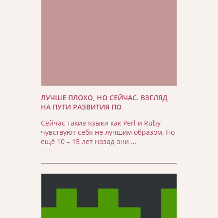
ЛУЧШЕ ПЛОХО, НО СЕЙЧАС. ВЗГЛЯД
НА ПУТИ РАЗВИТИЯ ПО
Сейчас такие языки как Perl и Ruby
чувствуют себя не лучшим образом. Но
ещё 10 – 15 лет назад они …