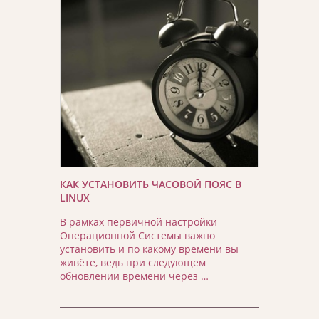
КАК УСТАНОВИТЬ ЧАСОВОЙ ПОЯС В
LINUX
В рамках первичной настройки
Операционной Системы важно
установить и по какому времени вы
живёте, ведь при следующем
обновлении времени через …