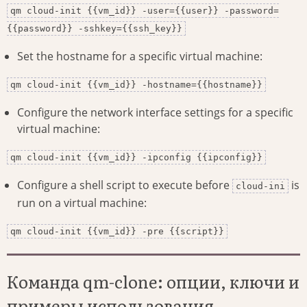
qm cloud-init {{vm_id}} -user={{user}} -password=
{{password}} -sshkey={{ssh_key}}
Set the hostname for a specific virtual machine:
qm cloud-init {{vm_id}} -hostname={{hostname}}
Configure the network interface settings for a specific
virtual machine:
qm cloud-init {{vm_id}} -ipconfig {{ipconfig}}
Configure a shell script to execute before
is
cloud-ini
run on a virtual machine:
qm cloud-init {{vm_id}} -pre {{script}}
Команда qm-clone: опции, ключи и
примеры использования