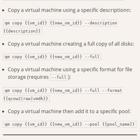
Copy a virtual machine using a specific descriptionn:
qm copy {{vm_id}} {{new_vm_id}} --description
{{description}}
Copy a virtual machine creating a full copy of all disks:
qm copy {{vm_id}} {{new_vm_id}} --full
Copy a virtual machine using a specific format for file
storage (requires
):
--full
qm copy {{vm_id}} {{new_vm_id}} --full --format
{{qcow2|raw|vmdk}}
Copy a virtual machine then add it to a specific pool:
qm copy {{vm_id}} {{new_vm_id}} --pool {{pool_name}}