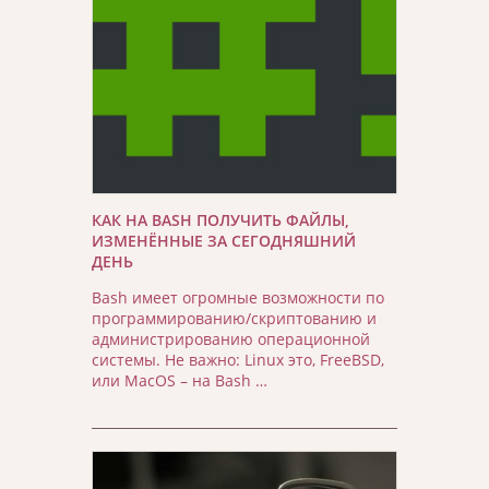
КАК НА BASH ПОЛУЧИТЬ ФАЙЛЫ,
ИЗМЕНЁННЫЕ ЗА СЕГОДНЯШНИЙ
ДЕНЬ
Bash имеет огромные возможности по
программированию/скриптованию и
администрированию операционной
системы. Не важно: Linux это, FreeBSD,
или MacOS – на Bash …