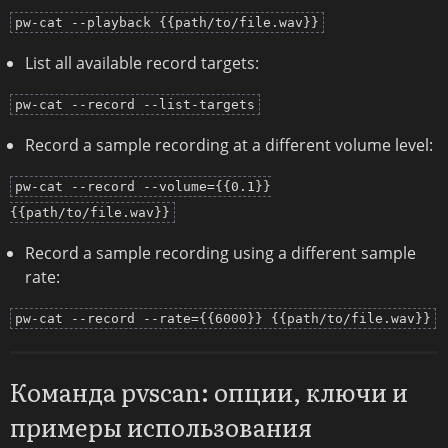
pw-cat --playback {{path/to/file.wav}}
List all available record targets:
pw-cat --record --list-targets
Record a sample recording at a different volume level:
pw-cat --record --volume={{0.1}}
{{path/to/file.wav}}
Record a sample recording using a different sample
rate:
pw-cat --record --rate={{6000}} {{path/to/file.wav}}
Команда pvscan: опции, ключи и
примеры использования