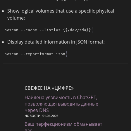
Show logical volumes that use a specific physical
volume:
pvscan --cache --listlvs {{/dev/sdX}}
Display detailed information in JSON format:
pvscan --reportformat json
СВЕЖЕЕ НА «ЦИФРЕ»
Найдена уязвимость в ChatGPT,
позволяющая выводить данные
через DNS
НОВОСТИ, 01.04.2026
Ваш перфекционизм обманывает
вас