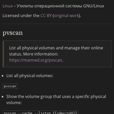
Linux
– Утилиты операционной системы GNU/Linux
Licensed under the
CC-BY
(
original work
).
pvscan
List all physical volumes and manage their online
status. More information:
https://manned.org/pvscan
.
List all physical volumes:
pvscan
Show the volume group that uses a specific physical
volume:
pvscan --cache --listvg {{/dev/sdX}}