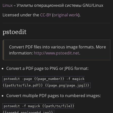
Linux
– Утилиты операционной системы GNU/Linux
Licensed under the
CC-BY
(
original work
).
pstoedit
Convert PDF files into various image formats. More
information:
http://www.pstoedit.net
.
Convert a PDF page to PNG or JPEG format:
pstoedit -page {{page_number}} -f magick
{{path/to/file.pdf}} {{page.png|page.jpg]}}
Convert multiple PDF pages to numbered images:
pstoedit -f magick {{path/to/file}}
{{page%d.png|page%d.jpg}}