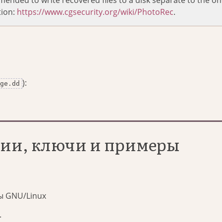
tion:
https://www.cgsecurity.org/wiki/PhotoRec
.
):
ge.dd
ции, ключи и примеры
ы GNU/Linux
.