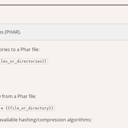
es (PHAR).
ries to a Phar file:
iles_or_directories}}
y from a Phar file:
-e {{file_or_directory}}
 available hashing/compression algorithms: