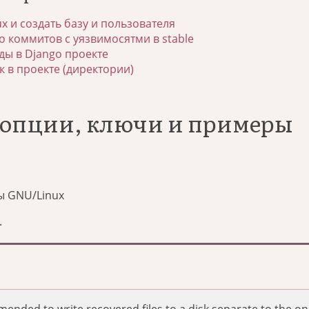
ux и создать базу и пользователя
о коммитов с уязвимосятми в stable
ы в Django проекте
к в проекте (директории)
: опции, ключи и примеры
ы GNU/Linux
.
mmended to write recovered files to a disk separate to the o