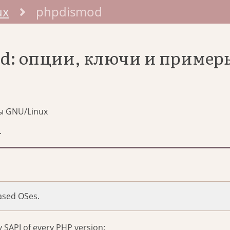
ux
phpdismod
d: опции, ключи и пример
ы GNU/Linux
.
ased OSes.
y SAPI of every PHP version: