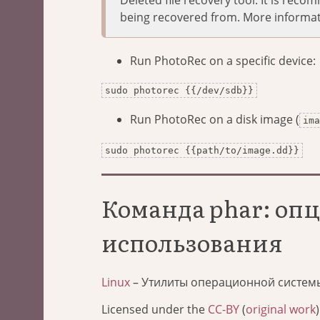
being recovered from. More informa
Run PhotoRec on a specific device:
sudo photorec {{/dev/sdb}}
Run PhotoRec on a disk image (
ima
sudo photorec {{path/to/image.dd}}
Команда phar: оп
использования
Linux
– Утилиты операционной систем
Licensed under the
CC-BY
(
original work
)