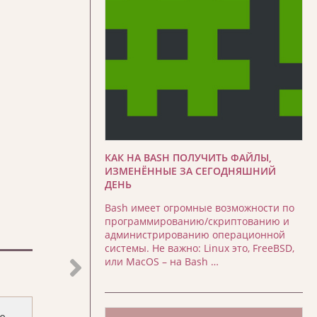
КАК НА BASH ПОЛУЧИТЬ ФАЙЛЫ,
ИЗМЕНЁННЫЕ ЗА СЕГОДНЯШНИЙ
ДЕНЬ
Bash имеет огромные возможности по
программированию/скриптованию и
администрированию операционной
системы. Не важно: Linux это, FreeBSD,
или MacOS – на Bash …
ne