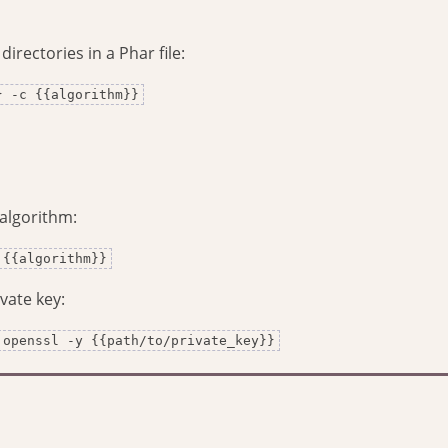
rectories in a Phar file:
} -c {{algorithm}}
 algorithm:
 {{algorithm}}
vate key:
 openssl -y {{path/to/private_key}}