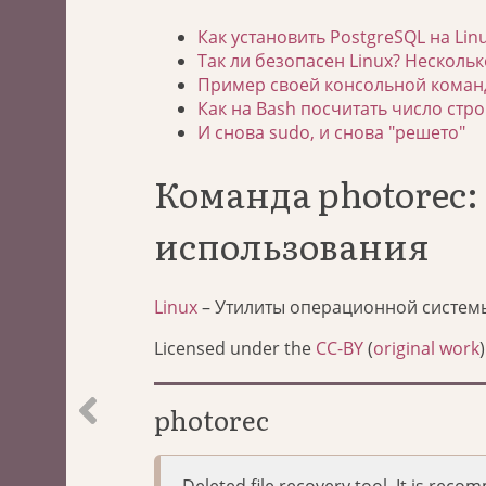
Как установить PostgreSQL на Lin
Так ли безопасен Linux? Нескольк
Пример своей консольной команд
Как на Bash посчитать число стро
И снова sudo, и снова "решето"
Команда photorec
использования
Linux
– Утилиты операционной систем
Licensed under the
CC-BY
(
original work
)
photorec
Deleted file recovery tool. It is reco