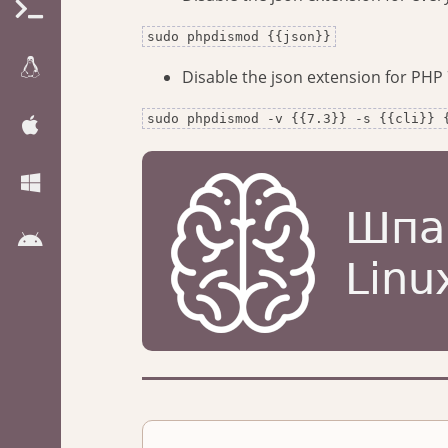
sudo phpdismod {{json}}
Disable the json extension for PHP 7
sudo phpdismod -v {{7.3}} -s {{cli}} 