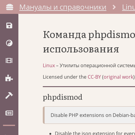
Мануалы и справочники
Lin
Команда phpdismo
использования
Linux
– Утилиты операционной систем
Licensed under the
CC-BY
(
original work
)
phpdismod
Disable PHP extensions on Debian-b
Disable the json extension for ever