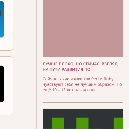
ЛУЧШЕ ПЛОХО, НО СЕЙЧАС. ВЗГЛЯД
НА ПУТИ РАЗВИТИЯ ПО
Сейчас такие языки как Perl и Ruby
чувствуют себя не лучшим образом. Но
ещё 10 – 15 лет назад они …