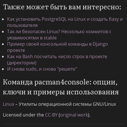
Также может быть вам интересно:
Как установить PostgreSQL на Linux и создать базу и
пользователя
Так ли безопасен Linux? Несколько коммитов с
уязвимосятми в stable
Пример своей консольной команды в Django
проекте
Как на Bash посчитать число строк в проекте
(директории)
И снова sudo, и снова "решето"
Команда pacman4console: опции,
ключи и примеры использования
Linux
– Утилиты операционной системы GNU/Linux
Licensed under the
CC-BY
(
original work
).