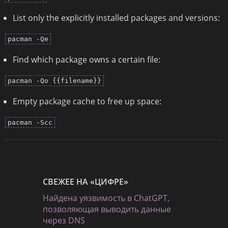
List only the explicitly installed packages and versions:
pacman -Qe
Find which package owns a certain file:
pacman -Qo {{filename}}
Empty package cache to free up space:
pacman -Scc
СВЕЖЕЕ НА «ЦИФРЕ»
Найдена уязвимость в ChatGPT,
позволяющая выводить данные
через DNS