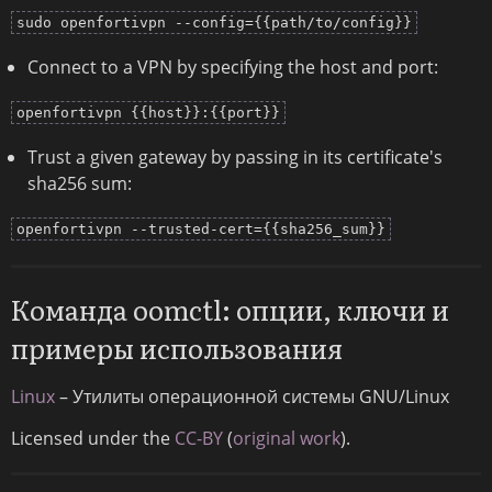
sudo openfortivpn --config={{path/to/config}}
Connect to a VPN by specifying the host and port:
openfortivpn {{host}}:{{port}}
Trust a given gateway by passing in its certificate's
sha256 sum:
openfortivpn --trusted-cert={{sha256_sum}}
Команда oomctl: опции, ключи и
примеры использования
Linux
– Утилиты операционной системы GNU/Linux
Licensed under the
CC-BY
(
original work
).