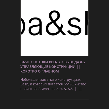
BASH < ПОТОКИ ВВОДА > ВЫВОДА &&
УПРАВЛЯЮЩИЕ КОНСТРУКЦИИ ||
КОРОТКО О ГЛАВНОМ
Небольшая заметка о конструкциях
Bash, в которых путается большинство
новичков. А именно: >, <, &, &&, |, ||