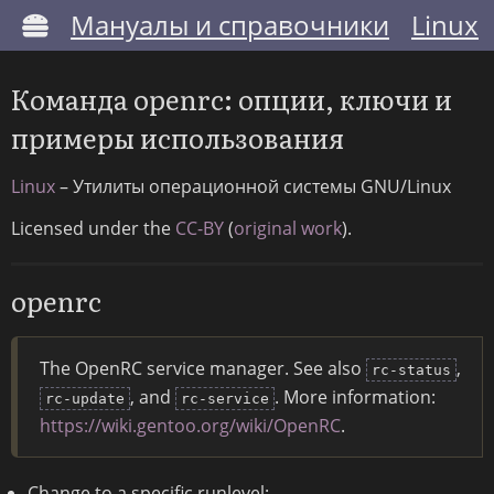
Мануалы и справочники
Linux
Команда openrc: опции, ключи и
примеры использования
Linux
– Утилиты операционной системы GNU/Linux
Licensed under the
CC-BY
(
original work
).
openrc
The OpenRC service manager. See also
,
rc-status
, and
. More information:
rc-update
rc-service
https://wiki.gentoo.org/wiki/OpenRC
.
Change to a specific runlevel: