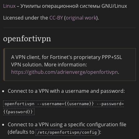
Linux
– Утилиты операционной системы GNU/Linux
Licensed under the
CC-BY
(
original work
).
openfortivpn
A VPN client, for Fortinet's proprietary PPP+SSL
VPN solution. More information:
https://github.com/adrienverge/openfortivpn
.
Connect to a VPN with a username and password:
openfortivpn --username={{username}} --password=
{{password}}
Connect to a VPN using a specific configuration file
(defaults to
):
/etc/openfortivpn/config