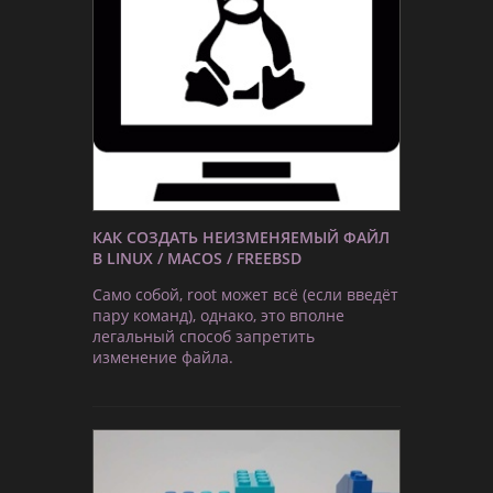
КАК СОЗДАТЬ НЕИЗМЕНЯЕМЫЙ ФАЙЛ
В LINUX / MACOS / FREEBSD
Само собой, root может всё (если введёт
пару команд), однако, это вполне
легальный способ запретить
изменение файла.