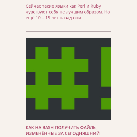
Сейчас такие языки как Perl и Ruby
чувствуют себя не лучшим образом. Но
ещё 10 – 15 лет назад они …
КАК НА BASH ПОЛУЧИТЬ ФАЙЛЫ,
ИЗМЕНЁННЫЕ ЗА СЕГОДНЯШНИЙ