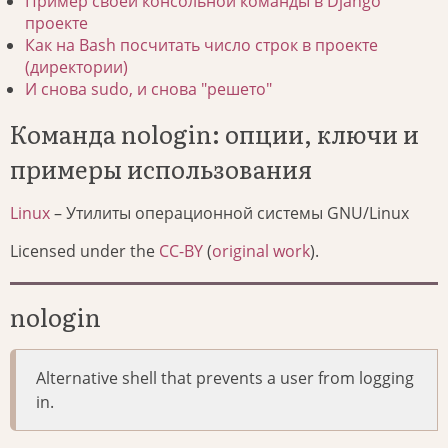
Пример своей консольной команды в Django
проекте
Как на Bash посчитать число строк в проекте
(директории)
И снова sudo, и снова "решето"
Команда nologin: опции, ключи и
примеры использования
Linux
– Утилиты операционной системы GNU/Linux
Licensed under the
CC-BY
(
original work
).
nologin
Alternative shell that prevents a user from logging
in.