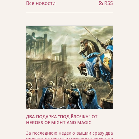
Все новости
RSS
ДВА ПОДАРКА "ПОД ЁЛОЧКУ" ОТ
HEROES OF MIGHT AND MAGIC
За последнюю неделю вышли сразу два
проекта с открытым исходным кодом по