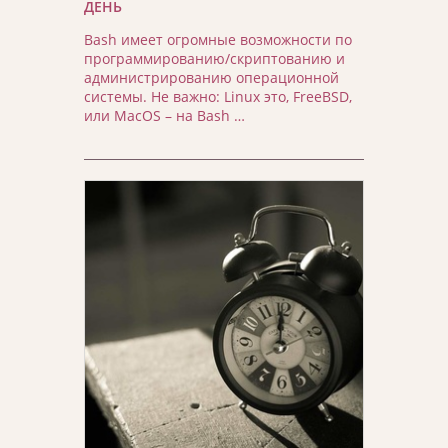
ДЕНЬ
Bash имеет огромные возможности по
программированию/скриптованию и
администрированию операционной
системы. Не важно: Linux это, FreeBSD,
или MacOS – на Bash …