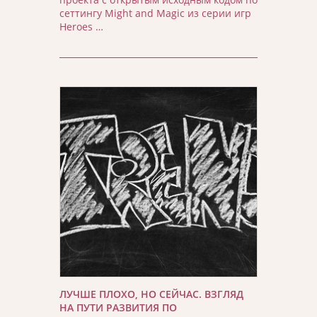
сеттингу Might and Magic из серии игр
Heroes …
ЛУЧШЕ ПЛОХО, НО СЕЙЧАС. ВЗГЛЯД
НА ПУТИ РАЗВИТИЯ ПО