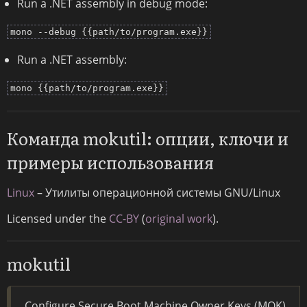
Run a .NET assembly in debug mode:
mono --debug {{path/to/program.exe}}
Run a .NET assembly:
mono {{path/to/program.exe}}
Команда mokutil: опции, ключи и
примеры использования
Linux
– Утилиты операционной системы GNU/Linux
Licensed under the
CC-BY
(
original work
).
mokutil
Configure Secure Boot Machine Owner Keys (MOK).