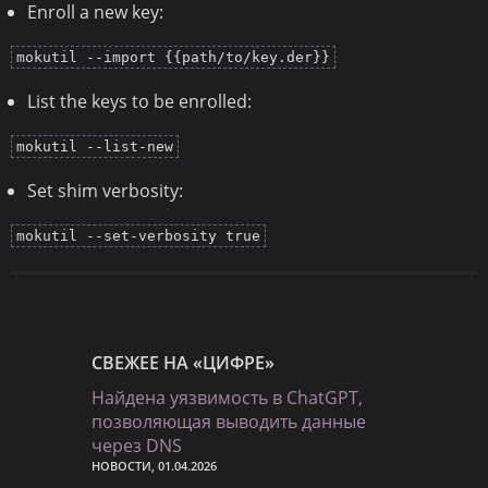
Enroll a new key:
mokutil --import {{path/to/key.der}}
List the keys to be enrolled:
mokutil --list-new
Set shim verbosity:
mokutil --set-verbosity true
СВЕЖЕЕ НА «ЦИФРЕ»
Найдена уязвимость в ChatGPT,
позволяющая выводить данные
через DNS
НОВОСТИ, 01.04.2026