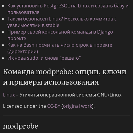
Как установить PostgreSQL на Linux и создать базу и
пользователя
Так ли безопасен Linux? Несколько коммитов с
уязвимосятми в stable
Пример своей консольной команды в Django
проекте
Как на Bash посчитать число строк в проекте
(директории)
И снова sudo, и снова "решето"
Команда modprobe: опции, ключи
и примеры использования
Linux
– Утилиты операционной системы GNU/Linux
Licensed under the
CC-BY
(
original work
).
modprobe