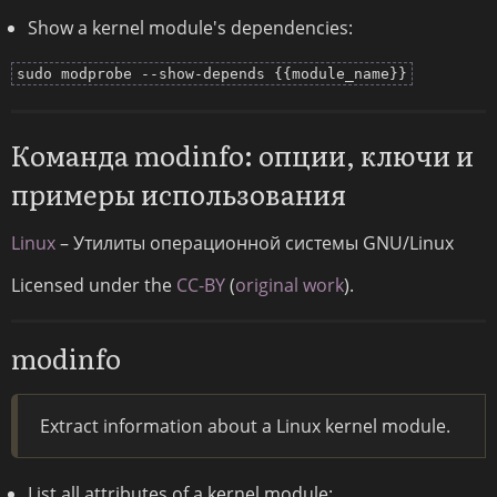
Show a kernel module's dependencies:
sudo modprobe --show-depends {{module_name}}
Команда modinfo: опции, ключи и
примеры использования
Linux
– Утилиты операционной системы GNU/Linux
Licensed under the
CC-BY
(
original work
).
modinfo
Extract information about a Linux kernel module.
List all attributes of a kernel module: