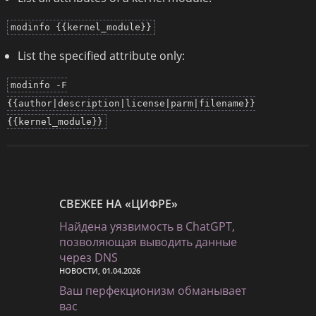
modinfo {{kernel_module}}
List the specified attribute only:
modinfo -F
{{author|description|license|parm|filename}}
{{kernel_module}}
СВЕЖЕЕ НА «ЦИФРЕ»
Найдена уязвимость в ChatGPT,
позволяющая выводить данные
через DNS
НОВОСТИ, 01.04.2026
Ваш перфекционизм обманывает
вас