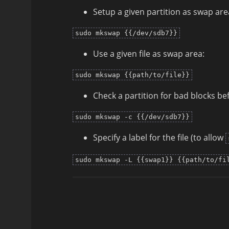
Setup a given partition as swap are
sudo mkswap {{/dev/sdb7}}
Use a given file as swap area:
sudo mkswap {{path/to/file}}
Check a partition for bad blocks be
sudo mkswap -c {{/dev/sdb7}}
Specify a label for the file (to allow
sudo mkswap -L {{swap1}} {{path/to/fi