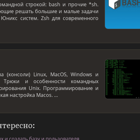
омандной строкой: bash и прочие *sh.
яющие решать большие и малые задачи
 Юникс систем. Zsh для современного
а (консоли) Linux, MacOS, Windows и
. Трюки и особенности командных
трирования Unix. Программирование и
нкая настройка Macos. …
нтересно:
ux и создать базу и пользователя