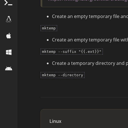
Create an empty temporary file and 
mktemp
Create an empty temporary file with 
mktemp --suffix "{{.ext}}"
Create a temporary directory and pr
mktemp --directory
Linux