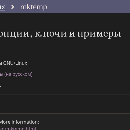
ux
mktemp
опции, ключи и примеры
ы GNU/Linux
 (на русском)
.
 More information:
gen/mktemp.html
.