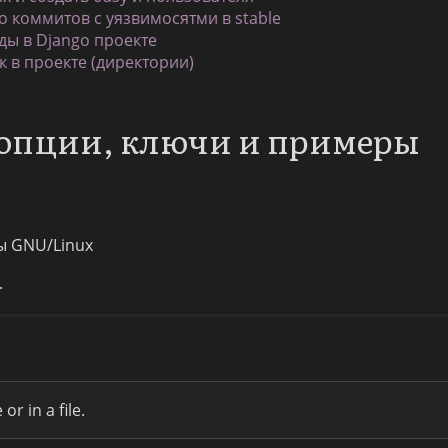
о коммитов с уязвимосятми в stable
ы в Django проекте
к в проекте (директории)
опции, ключи и примеры
ы GNU/Linux
.
r in a file.