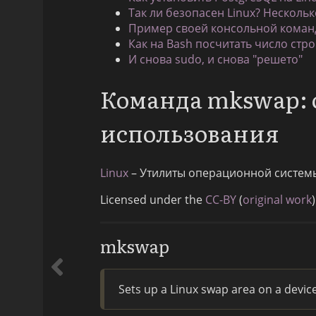
Так ли безопасен Linux? Нескольк
Пример своей консольной команд
Как на Bash посчитать число стро
И снова sudo, и снова "решето"
Команда mkswap: 
использования
Linux
– Утилиты операционной систем
Licensed under the
CC-BY
(
original work
)
mkswap
Sets up a Linux swap area on a device o