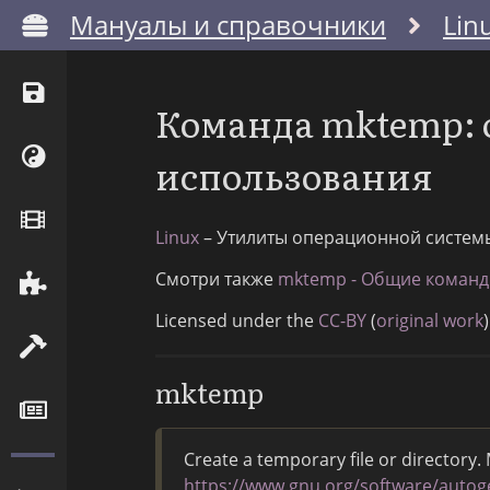
Мануалы и справочники
Lin
Команда mktemp: 
использования
Linux
– Утилиты операционной систем
Смотри также
mktemp - Общие команды
Licensed under the
CC-BY
(
original work
)
mktemp
Create a temporary file or directory.
https://www.gnu.org/software/auto