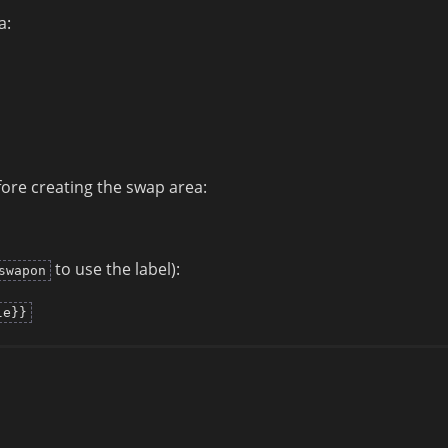
a:
fore creating the swap area:
to use the label):
swapon
le}}