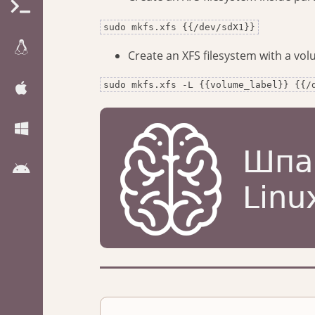
sudo mkfs.xfs {{/dev/sdX1}}
Create an XFS filesystem with a vol
sudo mkfs.xfs -L {{volume_label}} {{/