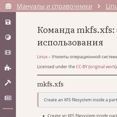
Мануалы и справочники
Lin
Команда mkfs.xfs
использования
Linux
– Утилиты операционной систем
Licensed under the
CC-BY
(
original work
)
mkfs.xfs
Create an XFS filesystem inside a par
Create an XFS filesystem inside part