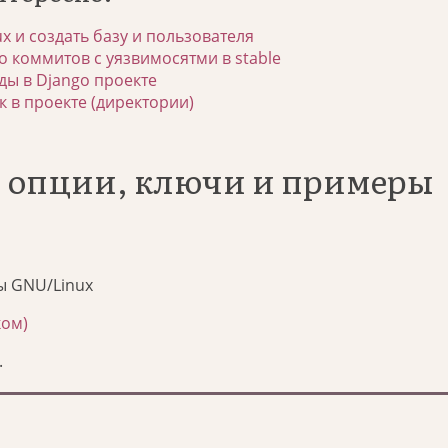
ux и создать базу и пользователя
о коммитов с уязвимосятми в stable
ы в Django проекте
к в проекте (директории)
t: опции, ключи и примеры
ы GNU/Linux
ком)
.