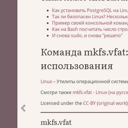
Как установить PostgreSQL на Lin
Так ли безопасен Linux? Нескольк
Пример своей консольной команд
Как на Bash посчитать число стро
И снова sudo, и снова "решето"
Команда mkfs.vfa
использования
Linux
– Утилиты операционной систем
Смотри также
mkfs.vfat - Linux (на русс
Licensed under the
CC-BY
(
original work
)
mkfs.vfat