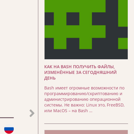
КАК НА BASH ПОЛУЧИТЬ ФАЙЛЫ,
ИЗМЕНЁННЫЕ ЗА СЕГОДНЯШНИЙ
ДЕНЬ
Bash имеет огромные возможности по
программированию/скриптованию и
администрированию операционной
системы. Не важно: Linux это, FreeBSD,
или MacOS – на Bash …