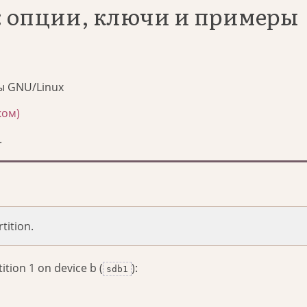
s: опции, ключи и примеры
ы GNU/Linux
ком)
.
tition.
ition 1 on device b (
):
sdb1