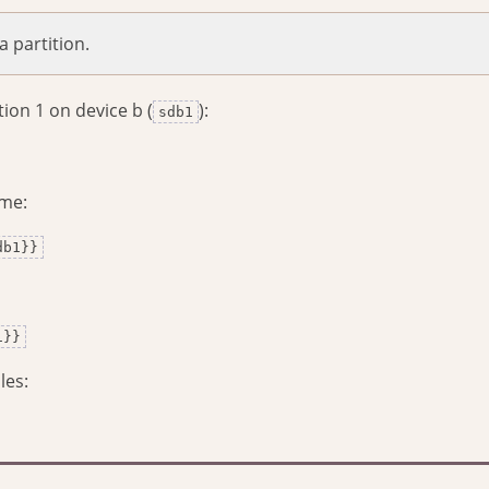
 partition.
tion 1 on device b (
):
sdb1
ame:
db1}}
1}}
les: