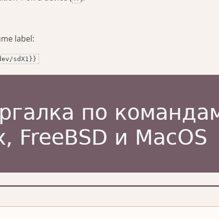
ume label:
dev/sdX1}}