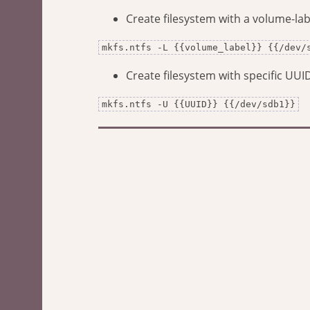
Create filesystem with a volume-lab
mkfs.ntfs -L {{volume_label}} {{/dev/
Create filesystem with specific UUI
mkfs.ntfs -U {{UUID}} {{/dev/sdb1}}