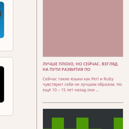
ЛУЧШЕ ПЛОХО, НО СЕЙЧАС. ВЗГЛЯД
НА ПУТИ РАЗВИТИЯ ПО
Сейчас такие языки как Perl и Ruby
чувствуют себя не лучшим образом. Но
ещё 10 – 15 лет назад они …