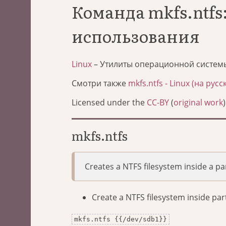
Команда mkfs.ntf
использования
Linux
– Утилиты операционной систем
Смотри также
mkfs.ntfs - Linux (на русс
Licensed under the
CC-BY
(
original work
)
mkfs.ntfs
Creates a NTFS filesystem inside a par
Create a NTFS filesystem inside part
mkfs.ntfs {{/dev/sdb1}}