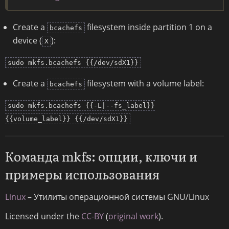
Create a
filesystem inside partition 1 on a
bcachefs
device (
):
X
sudo mkfs.bcachefs {{/dev/sdX1}}
Create a
filesystem with a volume label:
bcachefs
sudo mkfs.bcachefs {{-L|--fs_label}}
{{volume_label}} {{/dev/sdX1}}
Команда mkfs: опции, ключи и
примеры использования
Linux
– Утилиты операционной системы GNU/Linux
Licensed under the
CC-BY
(
original work
).