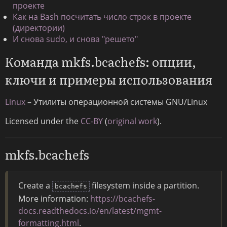
проекте
Как на Bash посчитать число строк в проекте
(директории)
И снова sudo, и снова "решето"
Команда mkfs.bcachefs: опции,
ключи и примеры использования
Linux
– Утилиты операционной системы GNU/Linux
Licensed under the
CC-BY
(
original work
).
mkfs.bcachefs
Create a
filesystem inside a partition.
bcachefs
More information:
https://bcachefs-
docs.readthedocs.io/en/latest/mgmt-
formatting.html
.