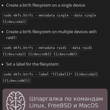
Create a btrfs filesystem on a single device:
sudo mkfs.btrfs --metadata single --data single
{{/dev/sda}}
Create a btrfs filesystem on multiple devices with
raid1:
sudo mkfs.btrfs --metadata raid1 --data raid1
{{/dev/sda}} {{/dev/sdb}} {{/dev/sdN}}
Set a label for the filesystem:
sudo mkfs.btrfs --label "{{label}}" {{/dev/sda}}
[{{/dev/sdN}}]