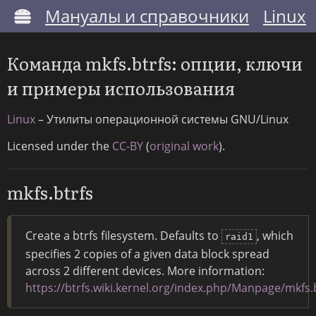
Мануалы и справочники
Linux
Команда mkfs.btrfs: опции, ключи
и примеры использования
Linux
– Утилиты операционной системы GNU/Linux
Licensed under the
CC-BY
(
original work
).
mkfs.btrfs
Create a btrfs filesystem. Defaults to
, which
raid1
specifies 2 copies of a given data block spread
across 2 different devices. More information:
https://btrfs.wiki.kernel.org/index.php/Manpage/mkfs.