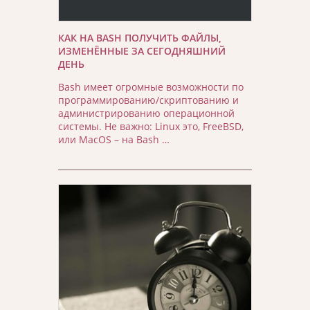
КАК НА BASH ПОЛУЧИТЬ ФАЙЛЫ,
ИЗМЕНЁННЫЕ ЗА СЕГОДНЯШНИЙ
ДЕНЬ
Bash имеет огромные возможности по
программированию/скриптованию и
администрированию операционной
системы. Не важно: Linux это, FreeBSD,
или MacOS – на Bash …