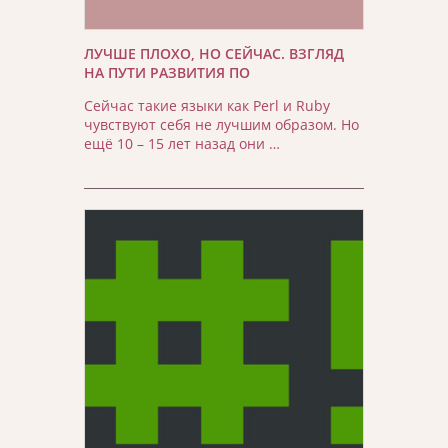
ЛУЧШЕ ПЛОХО, НО СЕЙЧАС. ВЗГЛЯД
НА ПУТИ РАЗВИТИЯ ПО
Сейчас такие языки как Perl и Ruby
чувствуют себя не лучшим образом. Но
ещё 10 – 15 лет назад они …