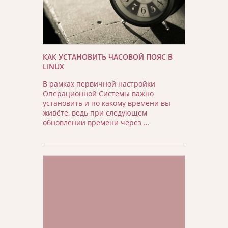
КАК УСТАНОВИТЬ ЧАСОВОЙ ПОЯС В
LINUX
В рамках первичной настройки
Операционной Системы важно
установить и по какому времени вы
живёте, ведь при следующем
обновлении времени через …