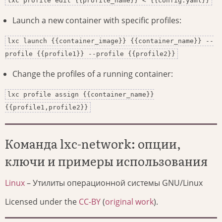
lxc profile edit {{profile_name}} < {{config.yaml}}
Launch a new container with specific profiles:
lxc launch {{container_image}} {{container_name}} --
profile {{profile1}} --profile {{profile2}}
Change the profiles of a running container:
lxc profile assign {{container_name}}
{{profile1,profile2}}
Команда lxc-network: опции,
ключи и примеры использования
Linux
– Утилиты операционной системы GNU/Linux
Licensed under the
CC-BY
(
original work
).