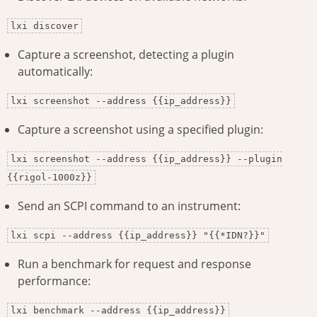
lxi discover
Capture a screenshot, detecting a plugin
automatically:
lxi screenshot --address {{ip_address}}
Capture a screenshot using a specified plugin:
lxi screenshot --address {{ip_address}} --plugin
{{rigol-1000z}}
Send an SCPI command to an instrument:
lxi scpi --address {{ip_address}} "{{*IDN?}}"
Run a benchmark for request and response
performance:
lxi benchmark --address {{ip_address}}