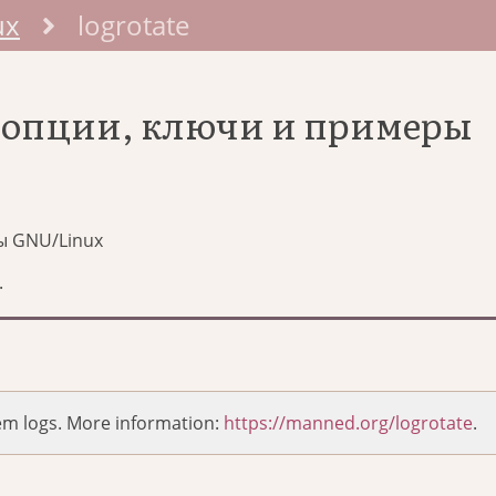
ux
logrotate
: опции, ключи и примеры
ы GNU/Linux
.
em logs. More information:
https://manned.org/logrotate
.