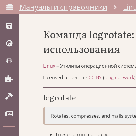
Мануалы и справочники
Lin
Команда logrotate
использования
Linux
– Утилиты операционной систем
Licensed under the
CC-BY
(
original work
)
logrotate
Rotates, compresses, and mails syst
Trigger a run manually: