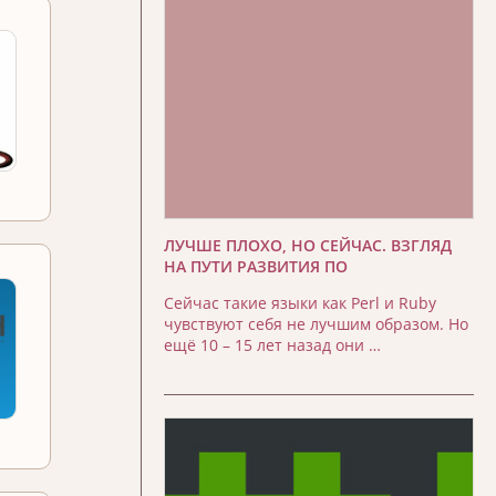
ЛУЧШЕ ПЛОХО, НО СЕЙЧАС. ВЗГЛЯД
НА ПУТИ РАЗВИТИЯ ПО
Сейчас такие языки как Perl и Ruby
чувствуют себя не лучшим образом. Но
ещё 10 – 15 лет назад они …