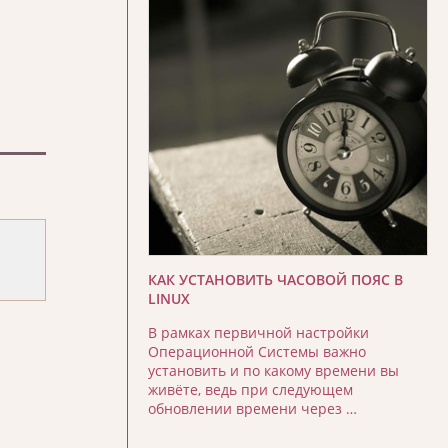
КАК УСТАНОВИТЬ ЧАСОВОЙ ПОЯС В
LINUX
В рамках первичной настройки
Операционной Системы важно
установить и по какому времени вы
живёте, ведь при следующем
обновлении времени через …