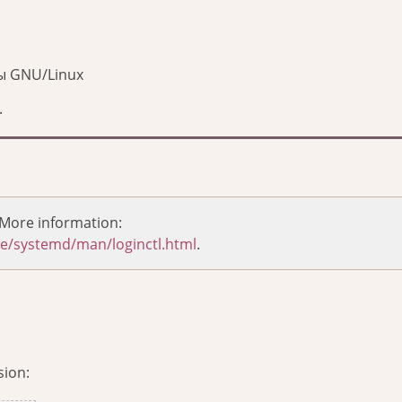
ы GNU/Linux
.
More information:
re/systemd/man/loginctl.html
.
sion: