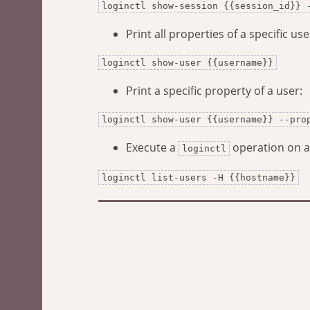
loginctl show-session {{session_id}} 
Print all properties of a specific use
loginctl show-user {{username}}
Print a specific property of a user:
loginctl show-user {{username}} --pro
Execute a
operation on a
loginctl
loginctl list-users -H {{hostname}}