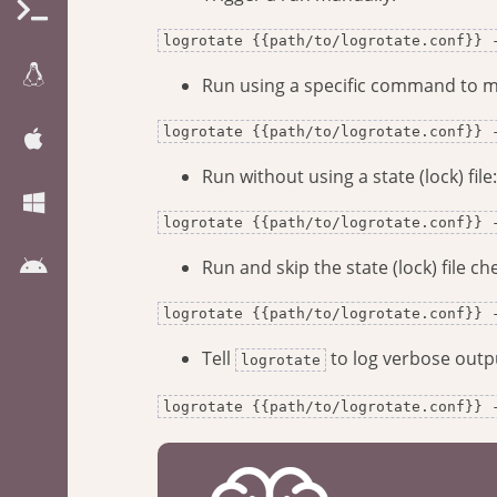
logrotate {{path/to/logrotate.conf}} 
Run using a specific command to ma
logrotate {{path/to/logrotate.conf}} 
Run without using a state (lock) file:
logrotate {{path/to/logrotate.conf}} 
Run and skip the state (lock) file ch
logrotate {{path/to/logrotate.conf}} 
Tell
to log verbose output
logrotate
logrotate {{path/to/logrotate.conf}} 