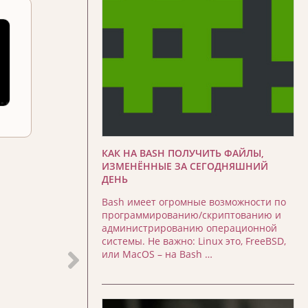
КАК НА BASH ПОЛУЧИТЬ ФАЙЛЫ,
ИЗМЕНЁННЫЕ ЗА СЕГОДНЯШНИЙ
ДЕНЬ
Bash имеет огромные возможности по
программированию/скриптованию и
администрированию операционной
системы. Не важно: Linux это, FreeBSD,
или MacOS – на Bash …