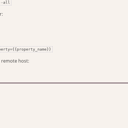
--all
r:
perty={{property_name}}
 remote host: