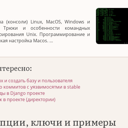
а (консоли) Linux, MacOS, Windows и
. Трюки и особенности командных
трирования Unix. Программирование и
нкая настройка Macos. …
нтересно:
ux и создать базу и пользователя
о коммитов с уязвимосятми в stable
ы в Django проекте
к в проекте (директории)
 опции, ключи и примеры