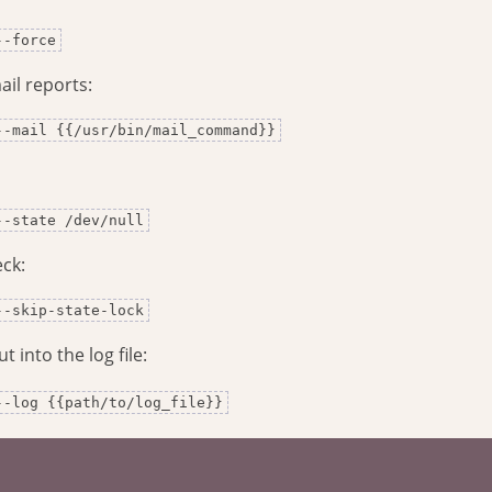
--force
il reports:
--mail {{/usr/bin/mail_command}}
--state /dev/null
eck:
--skip-state-lock
 into the log file:
--log {{path/to/log_file}}