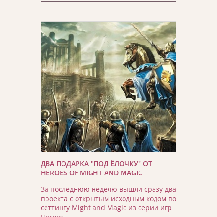
ДВА ПОДАРКА "ПОД ЁЛОЧКУ" ОТ
HEROES OF MIGHT AND MAGIC
За последнюю неделю вышли сразу два
проекта с открытым исходным кодом по
сеттингу Might and Magic из серии игр
Heroes …