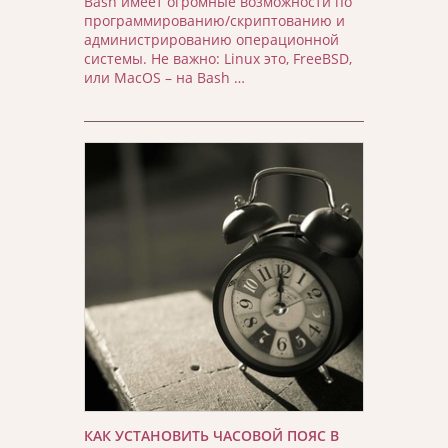
Bash имеет огромные возможности по
программированию/скриптованию и
администрированию операционной
системы. Не важно: Linux это, FreeBSD,
или MacOS – на Bash …
КАК УСТАНОВИТЬ ЧАСОВОЙ ПОЯС В