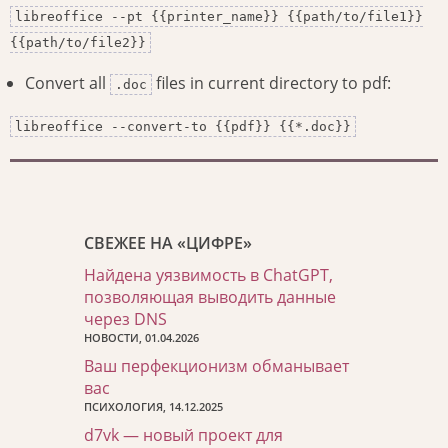
libreoffice --pt {{printer_name}} {{path/to/file1}}
{{path/to/file2}}
Convert all
files in current directory to pdf:
.doc
libreoffice --convert-to {{pdf}} {{*.doc}}
СВЕЖЕЕ НА «ЦИФРЕ»
Найдена уязвимость в ChatGPT,
позволяющая выводить данные
через DNS
НОВОСТИ, 01.04.2026
Ваш перфекционизм обманывает
вас
ПСИХОЛОГИЯ, 14.12.2025
d7vk — новый проект для