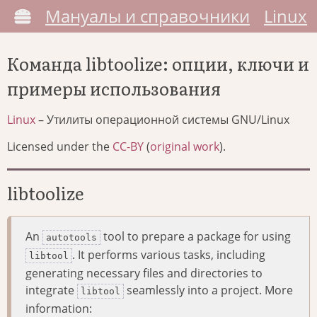
Мануалы и справочники
Linux
Команда libtoolize: опции, ключи и
примеры использования
Linux
– Утилиты операционной системы GNU/Linux
Licensed under the
CC-BY
(
original work
).
libtoolize
An
tool to prepare a package for using
autotools
. It performs various tasks, including
libtool
generating necessary files and directories to
integrate
seamlessly into a project. More
libtool
information: