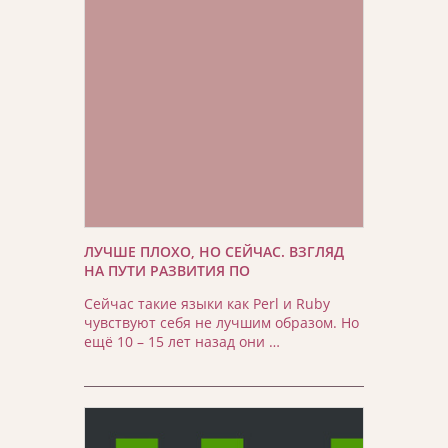
ЛУЧШЕ ПЛОХО, НО СЕЙЧАС. ВЗГЛЯД
НА ПУТИ РАЗВИТИЯ ПО
Сейчас такие языки как Perl и Ruby
чувствуют себя не лучшим образом. Но
ещё 10 – 15 лет назад они …