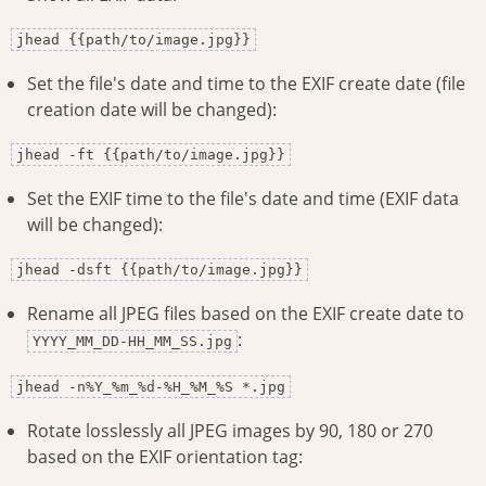
jhead {{path/to/image.jpg}}
Set the file's date and time to the EXIF create date (file
creation date will be changed):
jhead -ft {{path/to/image.jpg}}
Set the EXIF time to the file's date and time (EXIF data
will be changed):
jhead -dsft {{path/to/image.jpg}}
Rename all JPEG files based on the EXIF create date to
:
YYYY_MM_DD-HH_MM_SS.jpg
jhead -n%Y_%m_%d-%H_%M_%S *.jpg
Rotate losslessly all JPEG images by 90, 180 or 270
based on the EXIF orientation tag: