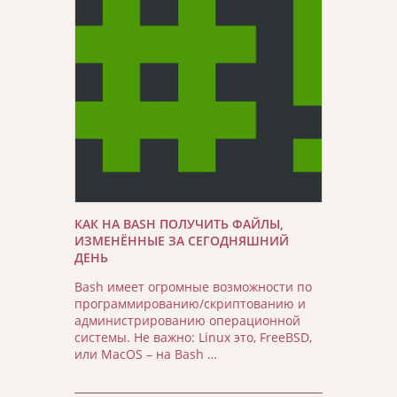
КАК НА BASH ПОЛУЧИТЬ ФАЙЛЫ,
ИЗМЕНЁННЫЕ ЗА СЕГОДНЯШНИЙ
ДЕНЬ
Bash имеет огромные возможности по
программированию/скриптованию и
администрированию операционной
системы. Не важно: Linux это, FreeBSD,
или MacOS – на Bash …