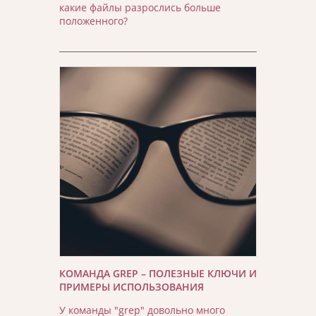
какие файлы разрослись больше
положенного?
КОМАНДА GREP – ПОЛЕЗНЫЕ КЛЮЧИ И
ПРИМЕРЫ ИСПОЛЬЗОВАНИЯ
У команды "grep" довольно много