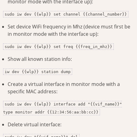
monitor mode with the interface up):
sudo iw dev {{wlp}} set channel {{channel_number}}
Set device WiFi frequency in Mhz (device must first be
in monitor mode with the interface up):
sudo iw dev {{wlp}} set freq {{freq_in_mhz}}
Show all known station info:
iw dev {{wlp}} station dump
Create a virtual interface in monitor mode with a
specific MAC address:
sudo iw dev {{wlp}} interface add "{{vif_name}}"
type monitor addr {{12:34:56:aa:bb:cc}}
Delete virtual interface: