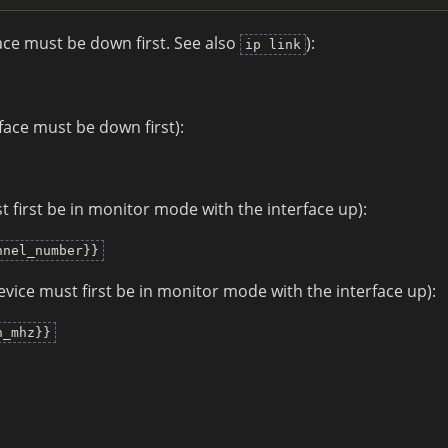
ace must be down first. See also
):
ip link
ace must be down first):
t first be in monitor mode with the interface up):
nnel_number}}
evice must first be in monitor mode with the interface up):
n_mhz}}