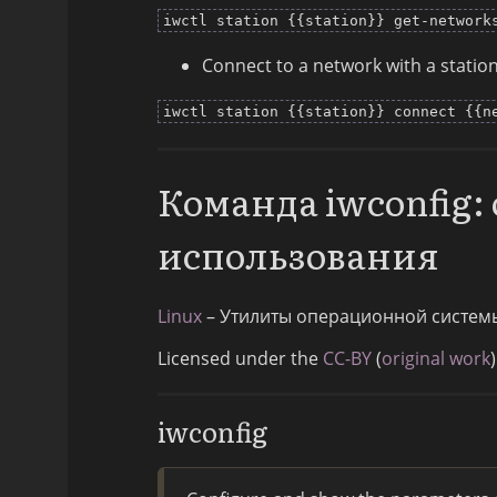
iwctl station {{station}} get-network
Connect to a network with a station,
iwctl station {{station}} connect {{n
Команда iwconfig
использования
Linux
– Утилиты операционной систем
Licensed under the
CC-BY
(
original work
)
iwconfig