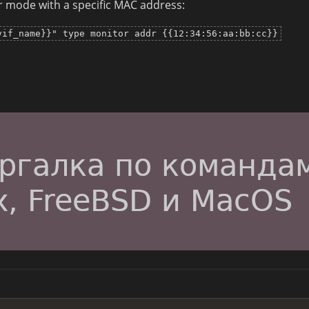
or mode with a specific MAC address:
vif_name}}" type monitor addr {{12:34:56:aa:bb:cc}}