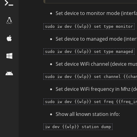
Set device to monitor mode (interf
sudo iw dev {{wlp}} set type monitor
Set device to managed mode (interf
sudo iw dev {{wlp}} set type managed
Set device WiFi channel (device mus
sudo iw dev {{wlp}} set channel {{cha
Set device WiFi frequency in Mhz (d
sudo iw dev {{wlp}} set freq {{freq_i
Show all known station info:
iw dev {{wlp}} station dump