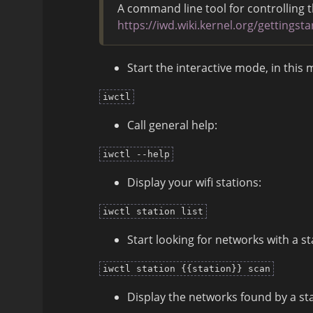
A command line tool for controlling 
https://iwd.wiki.kernel.org/gettingsta
Start the interactive mode, in thi
iwctl
Call general help:
iwctl --help
Display your wifi stations:
iwctl station list
Start looking for networks with a st
iwctl station {{station}} scan
Display the networks found by a sta