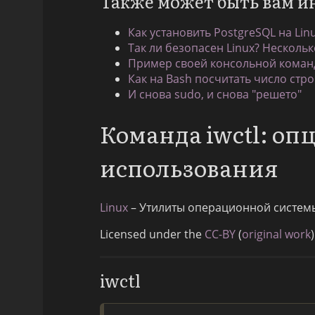
Также может быть вам и
Как установить PostgreSQL на Lin
Так ли безопасен Linux? Нескольк
Пример своей консольной команд
Как на Bash посчитать число стро
И снова sudo, и снова "решето"
Команда iwctl: о
использования
Linux
– Утилиты операционной систем
Licensed under the
CC-BY
(
original work
)
iwctl