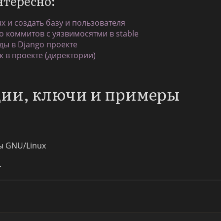
нтересно:
ux и создать базу и пользователя
о коммитов с уязвимосятми в stable
ы в Django проекте
к в проекте (директории)
пции, ключи и примеры
ы GNU/Linux
.