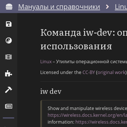
Мануалы и справочники
Lin
Команда iw-dev: 
использования
Linux
– Утилиты операционной систем
Licensed under the
CC-BY
(
original work
)
iw dev
Show and manipulate wireless devices.
https://wireless.docs.kernel.org/en/
information:
https://wireless.docs.k