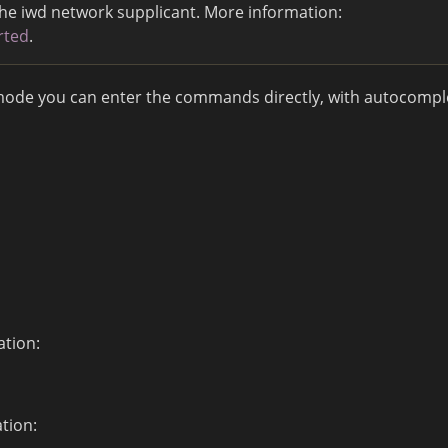
the iwd network supplicant. More information:
rted
.
s mode you can enter the commands directly, with autocompl
ation:
tion: