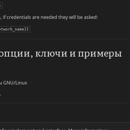
s
 if credentials are needed they will be asked:
etwork_name}}
: опции, ключи и примеры
ы GNU/Linux
.