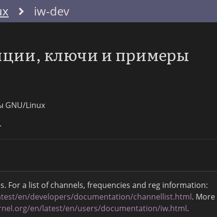
ux
iw-dev
опции, ключи и примеры
ы GNU/Linux
.
 For a list of channels, frequencies and reg information:
latest/en/developers/documentation/channellist.html
. More
ernel.org/en/latest/en/users/documentation/iw.html
.