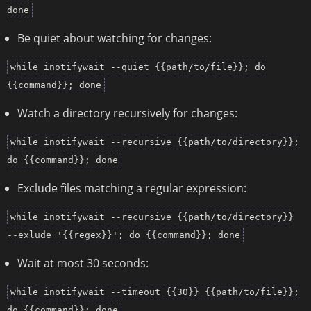
done
Be quiet about watching for changes:
while inotifywait --quiet {{path/to/file}}; do
{{command}}; done
Watch a directory recursively for changes:
while inotifywait --recursive {{path/to/directory}};
do {{command}}; done
Exclude files matching a regular expression:
while inotifywait --recursive {{path/to/directory}}
--exlude '{{regex}}'; do {{command}}; done
Wait at most 30 seconds:
while inotifywait --timeout {{30}} {{path/to/file}};
do {{command}}; done