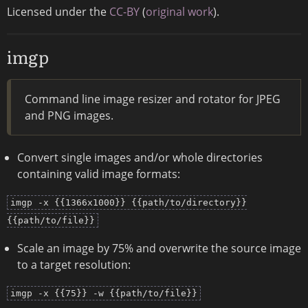
Licensed under the
CC-BY
(
original work
).
imgp
Command line image resizer and rotator for JPEG
and PNG images.
Convert single images and/or whole directories
containing valid image formats:
imgp -x {{1366x1000}} {{path/to/directory}}
{{path/to/file}}
Scale an image by 75% and overwrite the source image
to a target resolution:
imgp -x {{75}} -w {{path/to/file}}