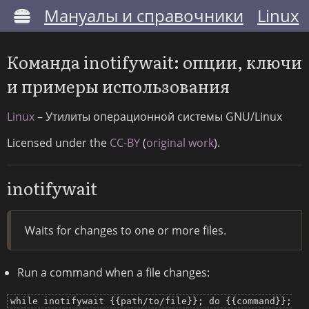
Мануалы и справочники
Linux
Команда inotifywait: опции, ключи
и примеры использования
Linux
– Утилиты операционной системы GNU/Linux
Licensed under the
CC-BY
(
original work
).
inotifywait
Waits for changes to one or more files.
Run a command when a file changes:
while inotifywait {{path/to/file}}; do {{command}};