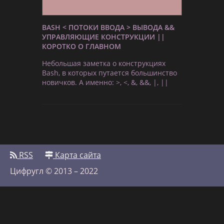
BASH < ПОТОКИ ВВОДА > ВЫВОДА &&
УПРАВЛЯЮЩИЕ КОНСТРУКЦИИ ||
КОРОТКО О ГЛАВНОМ
Небольшая заметка о конструкциях
Bash, в которых путается большинство
новичков. А именно: >, <, &, &&, |, ||
RSS
Карта сайта
Цифругл © 2013 – 2022