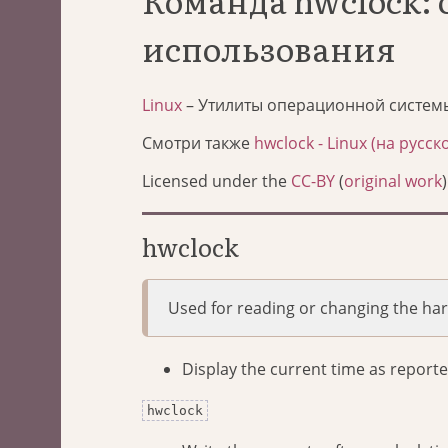
Команда hwclock:
использования
Linux
– Утилиты операционной систем
Смотри также
hwclock - Linux (на русск
Licensed under the
CC-BY
(
original work
)
hwclock
Used for reading or changing the har
Display the current time as report
hwclock