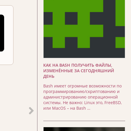
КАК НА BASH ПОЛУЧИТЬ ФАЙЛЫ,
ИЗМЕНЁННЫЕ ЗА СЕГОДНЯШНИЙ
ДЕНЬ
Bash имеет огромные возможности по
программированию/скриптованию и
администрированию операционной
системы. Не важно: Linux это, FreeBSD,
или MacOS – на Bash …