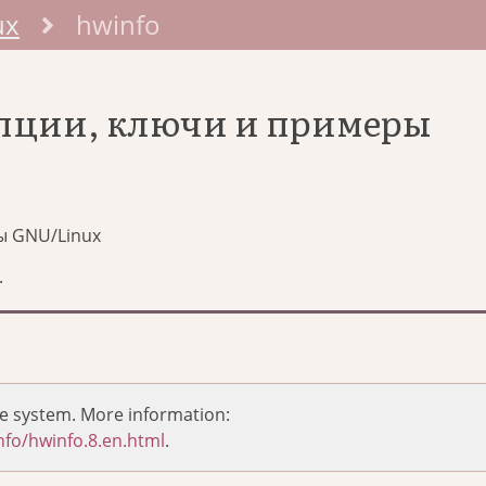
ux
hwinfo
опции, ключи и примеры
ы GNU/Linux
.
he system. More information:
fo/hwinfo.8.en.html
.