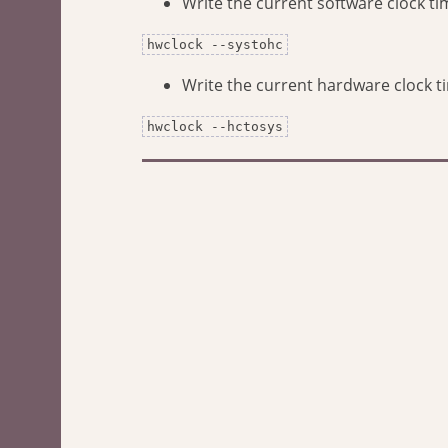
Write the current software clock t
hwclock --systohc
Write the current hardware clock ti
hwclock --hctosys