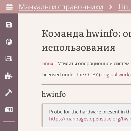
Мануалы и справочники
Lin
Команда hwinfo: 
использования
Linux
– Утилиты операционной систем
Licensed under the
CC-BY
(
original work
)
hwinfo
Probe for the hardware present in t
https://manpages.opensuse.org/hwin