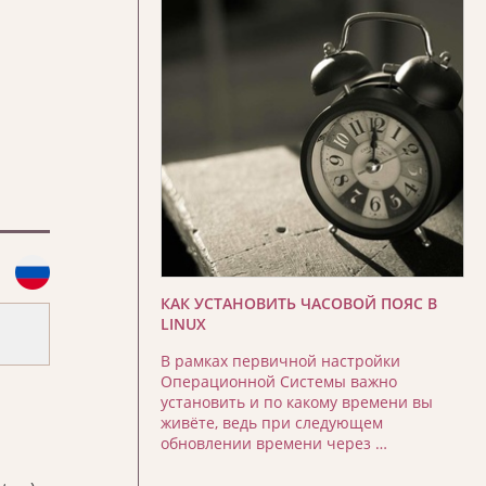
КАК УСТАНОВИТЬ ЧАСОВОЙ ПОЯС В
LINUX
В рамках первичной настройки
Операционной Системы важно
установить и по какому времени вы
живёте, ведь при следующем
обновлении времени через …