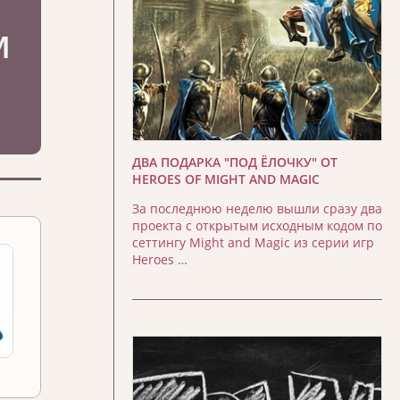
ДВА ПОДАРКА "ПОД ЁЛОЧКУ" ОТ
HEROES OF MIGHT AND MAGIC
За последнюю неделю вышли сразу два
проекта с открытым исходным кодом по
сеттингу Might and Magic из серии игр
Heroes …