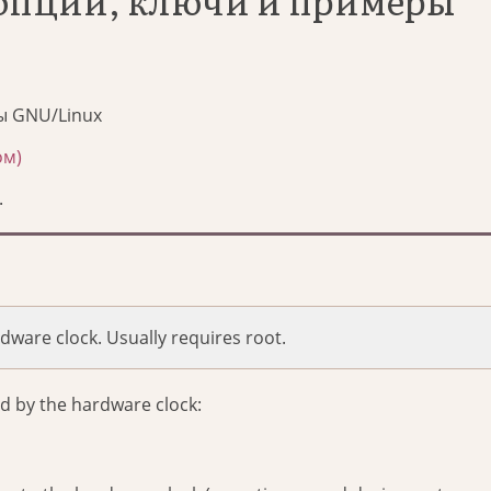
 опции, ключи и примеры
ы GNU/Linux
ом)
.
dware clock. Usually requires root.
ed by the hardware clock: