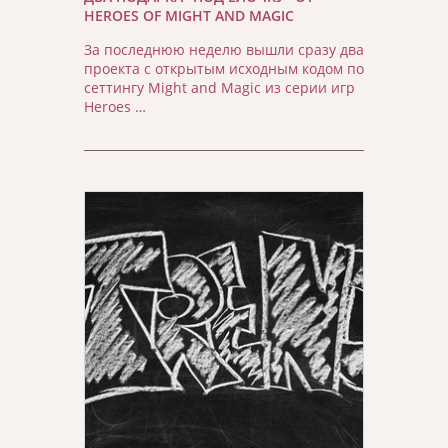
HEROES OF MIGHT AND MAGIC
За последнюю неделю вышли сразу два
проекта с открытым исходным кодом по
сеттингу Might and Magic из серии игр
Heroes …