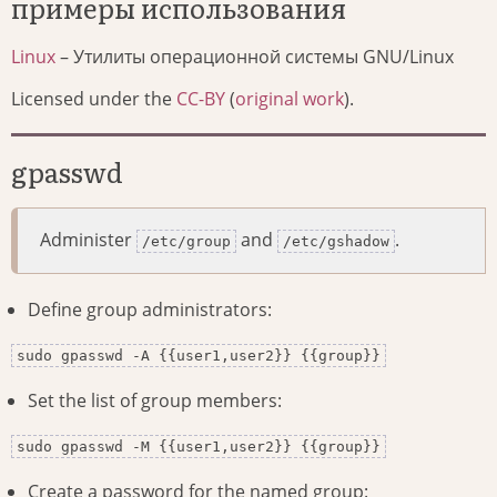
примеры использования
Linux
– Утилиты операционной системы GNU/Linux
Licensed under the
CC-BY
(
original work
).
gpasswd
Administer
and
.
/etc/group
/etc/gshadow
Define group administrators:
sudo gpasswd -A {{user1,user2}} {{group}}
Set the list of group members:
sudo gpasswd -M {{user1,user2}} {{group}}
Create a password for the named group: