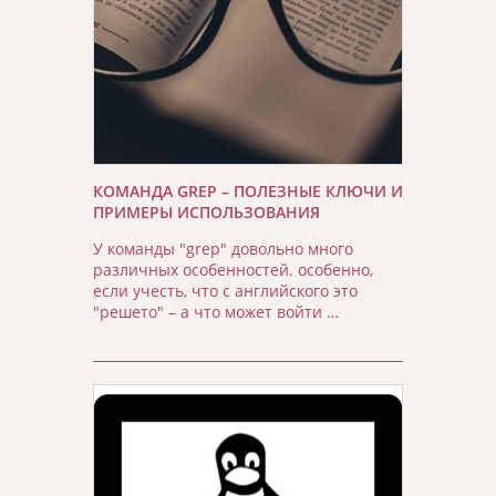
КОМАНДА GREP – ПОЛЕЗНЫЕ КЛЮЧИ И
ПРИМЕРЫ ИСПОЛЬЗОВАНИЯ
У команды "grep" довольно много
различных особенностей. особенно,
если учесть, что с английского это
"решето" – а что может войти …