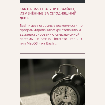
КАК НА BASH ПОЛУЧИТЬ ФАЙЛЫ,
ИЗМЕНЁННЫЕ ЗА СЕГОДНЯШНИЙ
ДЕНЬ
Bash имеет огромные возможности по
программированию/скриптованию и
администрированию операционной
системы. Не важно: Linux это, FreeBSD,
или MacOS – на Bash …