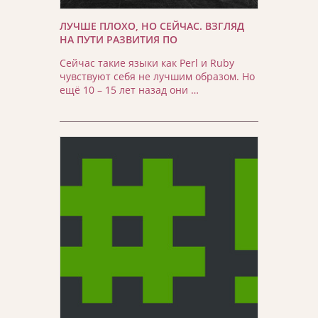
ЛУЧШЕ ПЛОХО, НО СЕЙЧАС. ВЗГЛЯД
НА ПУТИ РАЗВИТИЯ ПО
Сейчас такие языки как Perl и Ruby
чувствуют себя не лучшим образом. Но
ещё 10 – 15 лет назад они …