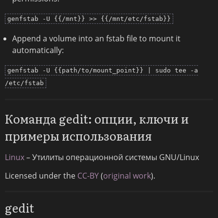
genfstab -U {{/mnt}} >> {{/mnt/etc/fstab}}
Append a volume into an fstab file to mount it
automatically:
genfstab -U {{path/to/mount_point}} | sudo tee -a
/etc/fstab
Команда gedit: опции, ключи и
примеры использования
Linux
– Утилиты операционной системы GNU/Linux
Licensed under the
CC-BY
(
original work
).
gedit