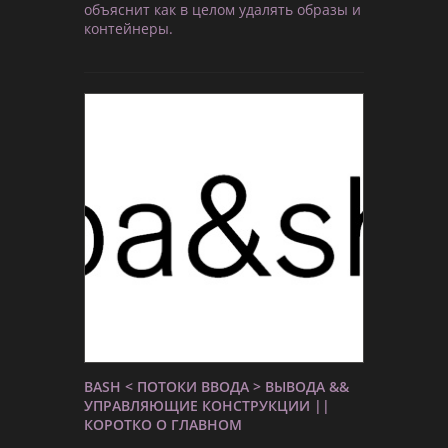
объяснит как в целом удалять образы и
контейнеры.
BASH < ПОТОКИ ВВОДА > ВЫВОДА &&
УПРАВЛЯЮЩИЕ КОНСТРУКЦИИ ||
КОРОТКО О ГЛАВНОМ