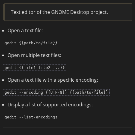
Text editor of the GNOME Desktop project.
Open a text file:
gedit {{path/to/file}}
Open multiple text files:
gedit {{file1 file2 ...}}
Open a text file with a specific encoding:
gedit --encoding={{UTF-8}} {{path/to/file}}
Display a list of supported encodings:
gedit --list-encodings