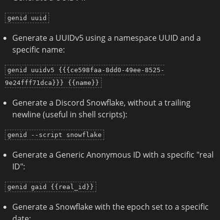
genid uuid
Generate a UUIDv5 using a namespace UUID and a
specific name:
genid uuidv5 {{{ce598faa-8dd0-49ee-8525-
9e24fff71dca}}} {{name}}
Generate a Discord Snowflake, without a trailing
newline (useful in shell scripts):
genid --script snowflake
Generate a Generic Anonymous ID with a specific "real
ID":
genid gaid {{real_id}}
Generate a Snowflake with the epoch set to a specific
date: