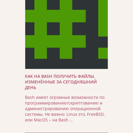
КАК НА BASH ПОЛУЧИТЬ ФАЙЛЫ,
ИЗМЕНЁННЫЕ ЗА СЕГОДНЯШНИЙ
ДЕНЬ
Bash имеет огромные возможности по
программированию/скриптованию и
администрированию операционной
системы. Не важно: Linux это, FreeBSD,
или MacOS – на Bash …