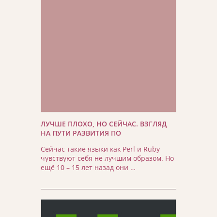
ЛУЧШЕ ПЛОХО, НО СЕЙЧАС. ВЗГЛЯД
НА ПУТИ РАЗВИТИЯ ПО
Сейчас такие языки как Perl и Ruby
чувствуют себя не лучшим образом. Но
ещё 10 – 15 лет назад они …