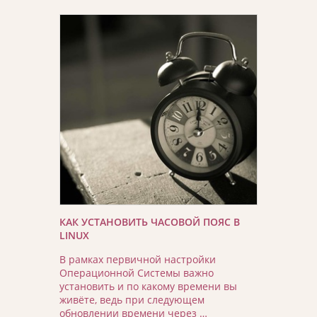
КАК УСТАНОВИТЬ ЧАСОВОЙ ПОЯС В
LINUX
В рамках первичной настройки
Операционной Системы важно
установить и по какому времени вы
живёте, ведь при следующем
обновлении времени через …