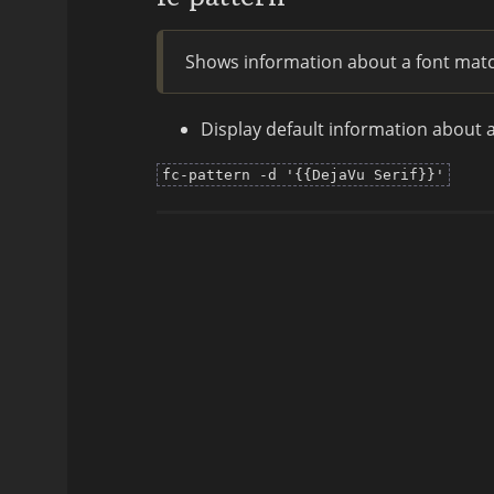
Shows information about a font matc
Display default information about a
fc-pattern -d '{{DejaVu Serif}}'