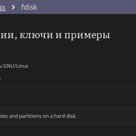
ux
fdisk
пции, ключи и примеры
ы GNU/Linux
.
les and partitions on a hard disk.