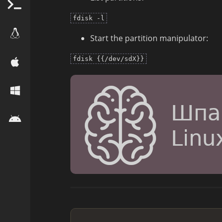
fdisk -l
Start the partition manipulator:
fdisk {{/dev/sdX}}