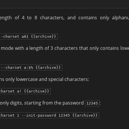
ength of 4 to 8 characters, and contains only alphan
--charset aA1 {{archive}}
 mode with a length of 3 characters that only contains low
 --charset a:$% {{archive}}
ns only lowercase and special characters:
charset a! {{archive}}
only digits, starting from the password
:
12345
charset 1 --init-password 12345 {{archive}}