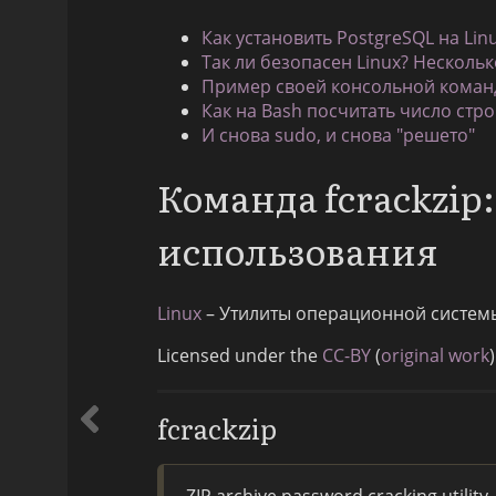
Как установить PostgreSQL на Lin
Так ли безопасен Linux? Нескольк
Пример своей консольной команд
Как на Bash посчитать число стро
И снова sudo, и снова "решето"
Команда fcrackzip
использования
Linux
– Утилиты операционной систем
Licensed under the
CC-BY
(
original work
)
fcrackzip
ZIP archive password cracking utility.