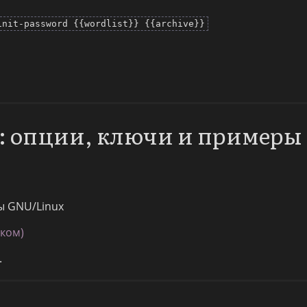
init-password {{wordlist}} {{archive}}
n: опции, ключи и примеры
ы GNU/Linux
ском)
.