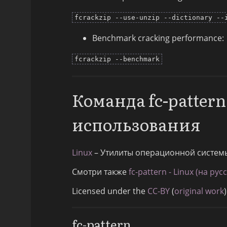
fcrackzip --use-unzip --dictionary --
Benchmark cracking performance:
fcrackzip --benchmark
Команда fc-patter
использования
Linux
– Утилиты операционной систем
Смотри также
fc-pattern - Linux (на рус
Licensed under the
CC-BY
(
original work
)
fc-pattern