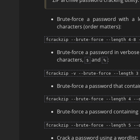
Brute-force a password with a l
characters (order matters):
fcrackzip --brute-force --length 4-8 
Brute-force a password in verbose
characters,
and
:
$
%
fcrackzip -v --brute-force --length 3
Brute-force a password that contai
fcrackzip --brute-force --length 4 --
Brute-force a password containing 
fcrackzip --brute-force --length 5 --
Crack a password using a wordlist: