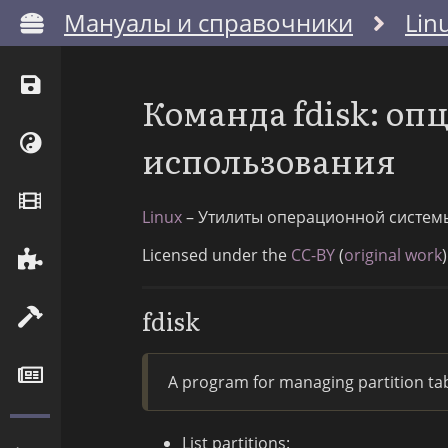
Мануалы и справочники
Lin
Команда fdisk: о
использования
Linux
– Утилиты операционной систем
Licensed under the
CC-BY
(
original work
)
fdisk
A program for managing partition tab
List partitions: