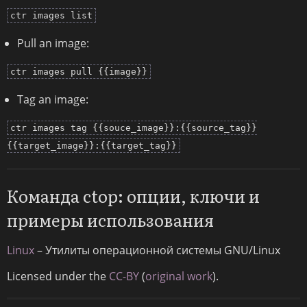
ctr images list
Pull an image:
ctr images pull {{image}}
Tag an image:
ctr images tag {{souce_image}}:{{source_tag}}
{{target_image}}:{{target_tag}}
Команда ctop: опции, ключи и
примеры использования
Linux
– Утилиты операционной системы GNU/Linux
Licensed under the
CC-BY
(
original work
).