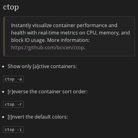
ctop
Instantly visualize container performance and
health with real-time metrics on CPU, memory, and
block IO usage. More information:
https://github.com/bcicen/ctop
.
Show only [a]ctive containers:
ctop -a
[r]everse the container sort order:
ctop -r
[i]nvert the default colors:
ctop -i