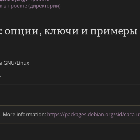
к в проекте (директории)
: опции, ключи и примеры
ы GNU/Linux
.
n. More information:
https://packages.debian.org/sid/caca-ut