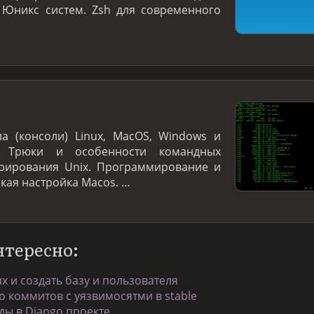
 Юникс систем. Zsh для современного
а (консоли) Linux, MacOS, Windows и
. Трюки и особенности командных
трирования Unix. Программирование и
нкая настройка Macos. …
нтересно:
ux и создать базу и пользователя
о коммитов с уязвимосятми в stable
ы в Django проекте