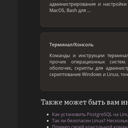
администрирования и настройки
MacOS, Bash для …
Терминал/Консоль
Команды и инструкции терминал
прочих операционных систем
оболочек, скрипты для админис
скриптование Windows и Linux, то
Также может быть вам и
Как установить PostgreSQL на Lin
Так ли безопасен Linux? Нескольк
Пример своей консольной команд