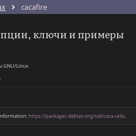
ux
cacafire
 опции, ключи и примеры
ы GNU/Linux
.
 information:
https://packages.debian.org/sid/caca-utils
.