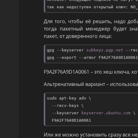
Для того, чтобы её решить, надо до
тогда пакетный менеджер будет зн
пакет, от доверенного лица:
gpg --keyserver 
subkeys.pgp.net
 --rec
F9A2F76A9D1A0061 – это хеш ключа, ко
Альтренативный вариант – использова
sudo apt-key adv \

  --recv-keys \

  --keyserver 
keyserver.ubuntu.com
 \

Или же можно установить сразу все н