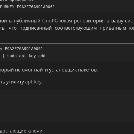
бавить публичный
GnuPG
ключ репозитория в вашу сис
ать, что подписанный соответствующим приватным к
v F9A2F76A9D1A0061

торый не смог найти установщик пакетов.
ть утилиту
apt-key
:
едостающие ключи: