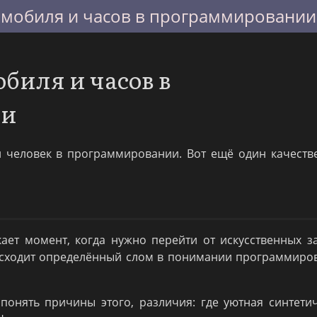
мобиля и часов в программировании
биля и часов в
ии
и человек в программировании. Вот ещё один качест
кает момент, когда нужно перейти от искусственных з
исходит определённый слом в понимании программиро
онять причины этого, различия: где уютная синтети