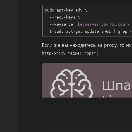
sudo apt-key adv \

  --recv-keys \

  --keyserver 
keyserver.ubuntu.com
 \

Если же вы находитесь за proxy, то н
.
http-proxy="адрес:порт"