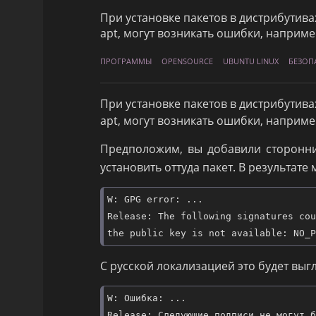
При установке пакетов в дистрибутив
apt, могут возникать ошибки, наприме
ПРОГРАММЫ
OPENSOURCE
UBUNTU LINUX
БЕЗОП
При установке пакетов в дистрибутив
apt, могут возникать ошибки, наприме
Предположим, вы добавили сторонн
установить оттуда пакет. В результат
W: GPG error: ...

Release: The following signatures cou
С русской локализацией это будет выгл
W: Ошибка: ...

Release: Следующие подписи не могут б