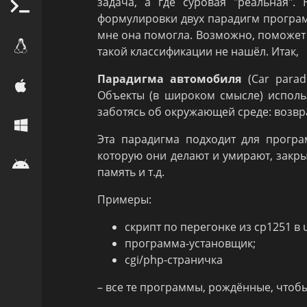
задача, а где суровая "реальная"
формулировки двух парадигм програм
мне она помогла. Возможно, поможет 
такой классификации не нашёл. Итак,
Парадигма автомобиля
(Car parad
Объекты (в широком смысле) исполь
заботясь об окружающей среде: возвра
Эта парадигма подходит для програ
которую они делают и умирают, закр
память и т.д.
Примеры:
скрипт по перегонке из cp1251 в u
программа-установщик;
cgi/php-страничка
– все те программы, рождённые, чтобы