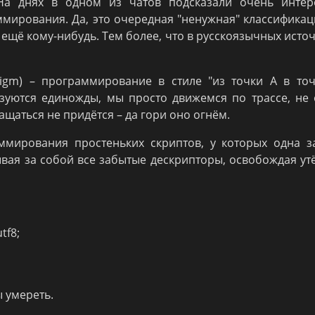
. На днях в одном из чатов подсказали очень интер
мирования. Да, это очередная "ненужная" классификац
ещё кому-нибудь. Тем более, что в русскоязычных исто
igm) – программирование в стиле "из точки А в точ
зуются единожды, мы просто движемся по трассе, не
щаться не придётся – да гори оно огнём.
ммирования простеньких скриптов, у которых одна з
ывая за собой все забытые дескрипторы, освобождая у
tf8;
 умереть.