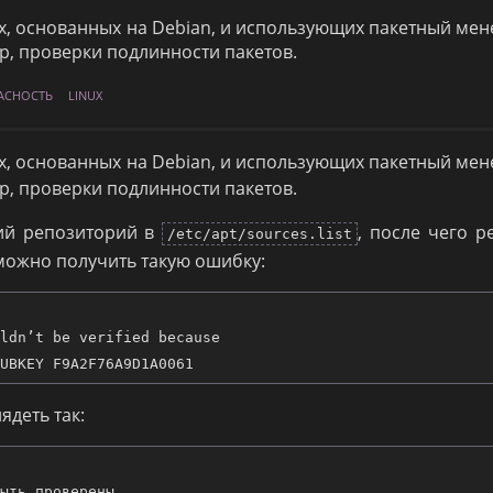
ах, основанных на Debian, и использующих пакетный ме
р, проверки подлинности пакетов.
АСНОСТЬ
LINUX
ах, основанных на Debian, и использующих пакетный ме
р, проверки подлинности пакетов.
ий репозиторий в
, после чего 
/etc/apt/sources.list
е можно получить такую ошибку:
ldn’t be verified because

ядеть так:
ыть проверены,
