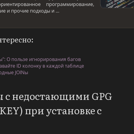
ориентированное программирование,
е и прочие подходы и …
нтересно:
ы": О пользе игнорирования багов
авайте ID колонку в каждой таблице
одные JOINы
ы с недостающими GPG
EY) при установке с