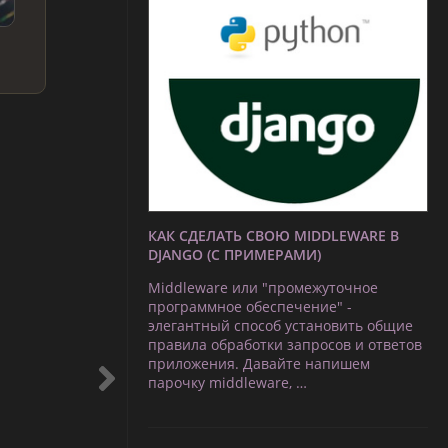
КАК СДЕЛАТЬ СВОЮ MIDDLEWARE В
DJANGO (С ПРИМЕРАМИ)
Middleware или "промежуточное
программное обеспечение" -
элегантный способ установить общие
правила обработки запросов и ответов
приложения. Давайте напишем
парочку middleware, …