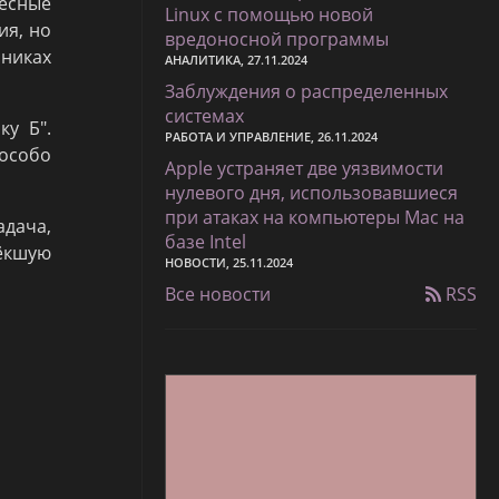
есные
Linux с помощью новой
ия, но
вредоносной программы
чниках
АНАЛИТИКА, 27.11.2024
Заблуждения о распределенных
системах
ку Б".
РАБОТА И УПРАВЛЕНИЕ, 26.11.2024
 особо
Apple устраняет две уязвимости
нулевого дня, использовавшиеся
при атаках на компьютеры Mac на
адача,
базе Intel
тёкшую
НОВОСТИ, 25.11.2024
Все новости
RSS