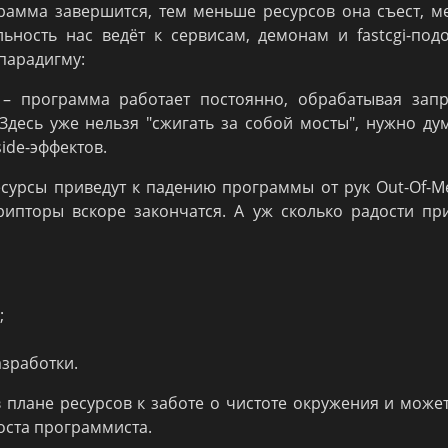
рамма завершится, тем меньше ресурсов она съест, 
льность нас ведёт к сервисам, демонам и fastcgi-по
парадигму:
 – программа работает постоянно, обрабатывая зап
 Здесь уже нельзя "сжигать за собой мосты", нужно ду
ide-эффектов.
сурсы приведут к падению программы от рук Out-Of-
крипторы вскоре закончатся. А уж сколько радости пр
;
азработки.
 плане ресурсов к заботе о чистоте окружения и може
оста программиста.