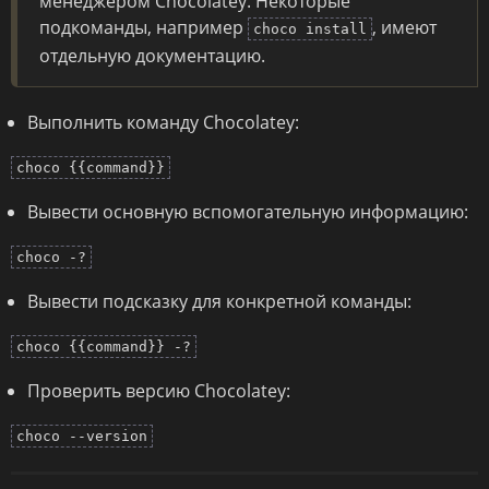
менеджером Chocolatey. Некоторые
подкоманды, например
, имеют
choco install
отдельную документацию.
Выполнить команду Chocolatey:
choco {{command}}
Вывести основную вспомогательную информацию:
choco -?
Вывести подсказку для конкретной команды:
choco {{command}} -?
Проверить версию Chocolatey:
choco --version