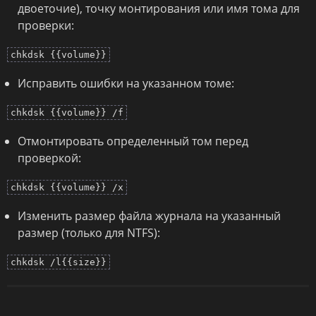
двоеточие), точку монтирования или имя тома для
проверки:
chkdsk {{volume}}
Исправить ошибки на указанном томе:
chkdsk {{volume}} /f
Отмонтировать определенный том перед
проверкой:
chkdsk {{volume}} /x
Изменить размер файла журнала на указанный
размер (только для NTFS):
chkdsk /l{{size}}