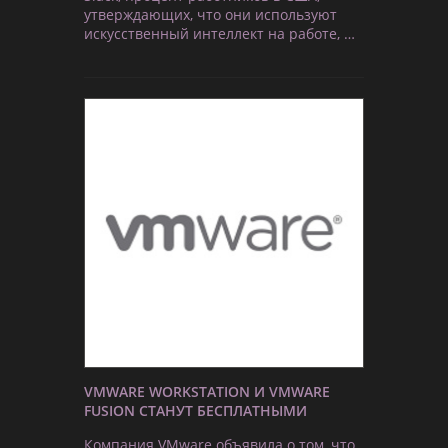
утверждающих, что они используют
искусственный интеллект на работе, …
VMWARE WORKSTATION И VMWARE
FUSION СТАНУТ БЕСПЛАТНЫМИ
Компания VMware объявила о том, что