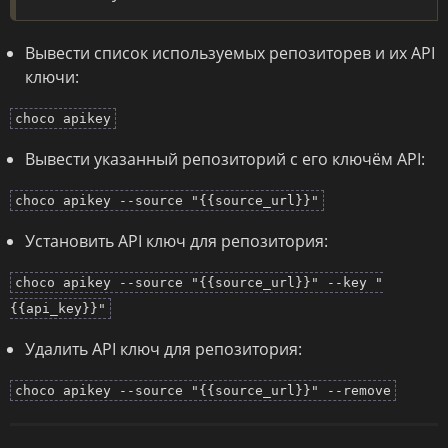
Вывести список используемых репозиторев и их API
ключи:
choco apikey
Вывести указанный репозиторий с его ключём API:
choco apikey --source "{{source_url}}"
Установить API ключ для репозитория:
choco apikey --source "{{source_url}}" --key "
{{api_key}}"
Удалить API ключ для репозитория:
choco apikey --source "{{source_url}}" --remove