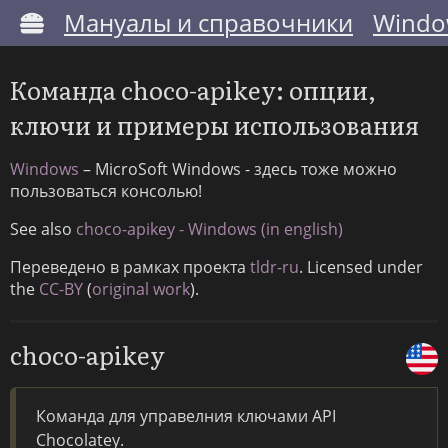
Мануалы и справочники
Windo
Команда choco-apikey: опции,
ключи и примеры использования
Windows
– MicroSoft Windows - здесь тоже можно
пользоваться консолью!
See also
choco-apikey - Windows (in english)
Переведено в рамках проекта
tldr-ru
. Licensed under
the
CC-BY
(
original work
).
choco-apikey
Команда для управелния ключами API
Chocolatey.