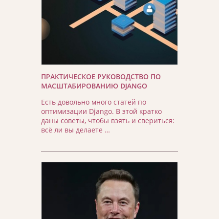
ПРАКТИЧЕСКОЕ РУКОВОДСТВО ПО
МАСШТАБИРОВАНИЮ DJANGO
Есть довольно много статей по
оптимизации Django. В этой кратко
даны советы, чтобы взять и свериться:
всё ли вы делаете …