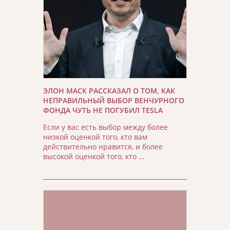
ЭЛОН МАСК РАССКАЗАЛ О ТОМ, КАК
НЕПРАВИЛЬНЫЙ ВЫБОР ВЕНЧУРНОГО
ФОНДА ЧУТЬ НЕ ПОГУБИЛ TESLA
Если у вас есть выбор между более
низкой оценкой того, кто вам
действительно нравится, и более
высокой оценкой того, кто …